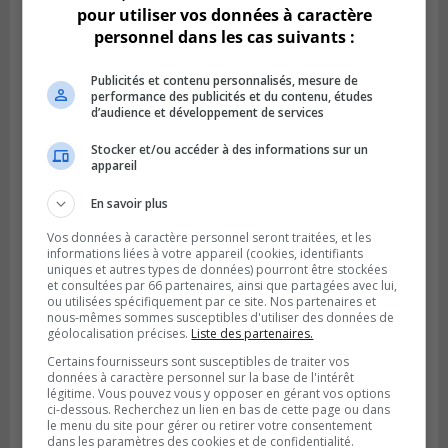
pour utiliser vos données à caractère
personnel dans les cas suivants :
Publicités et contenu personnalisés, mesure de
performance des publicités et du contenu, études
d’audience et développement de services
Stocker et/ou accéder à des informations sur un
appareil
BROSSARD
Publié le 2 août 2026 à 12h12
Le Festin culturel rassemblera les familles
En savoir plus
à Brossard
Vos données à caractère personnel seront traitées, et les
informations liées à votre appareil (cookies, identifiants
uniques et autres types de données) pourront être stockées
et consultées par 66 partenaires, ainsi que partagées avec lui,
ou utilisées spécifiquement par ce site. Nos partenaires et
nous-mêmes sommes susceptibles d'utiliser des données de
géolocalisation précises.
Liste des partenaires.
Certains fournisseurs sont susceptibles de traiter vos
données à caractère personnel sur la base de l'intérêt
légitime. Vous pouvez vous y opposer en gérant vos options
ci-dessous. Recherchez un lien en bas de cette page ou dans
le menu du site pour gérer ou retirer votre consentement
dans les paramètres des cookies et de confidentialité.