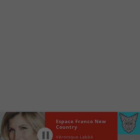
Voici la procédure ;)
À partir de votre téléphone, allez sur le site
internet de la Radio allumée au
www.fm1033.ca
Ensuite cliquez sur l’icône situé au bas de
votre écran
(celui qui représente un carré incluant une
flèche dirigé vers le haut)
Cliquez maintenant sur l’option Ajouter sur
l’écran d’accueil et vous verrez apparaître le
logo du FM 103,3
Faites Enregistrer en haut à droite.
Et voilà! Toutes les infos et l’écoute de votre radio
locale vous sont maintenant accessibles en un clic!
Espace Franco New
Audio
Country
00:00
00:00
Player
Véronique Labbé