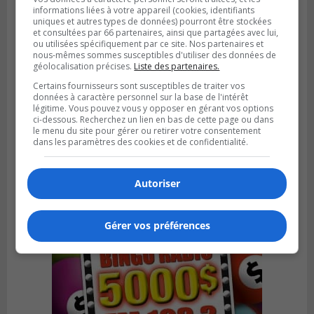
informations liées à votre appareil (cookies, identifiants
uniques et autres types de données) pourront être stockées
et consultées par 66 partenaires, ainsi que partagées avec lui,
ou utilisées spécifiquement par ce site. Nos partenaires et
nous-mêmes sommes susceptibles d'utiliser des données de
géolocalisation précises.
Liste des partenaires.
Certains fournisseurs sont susceptibles de traiter vos
données à caractère personnel sur la base de l'intérêt
LA PRAIRIE
Publié le 4 août 2026 à 15h50
légitime. Vous pouvez vous y opposer en gérant vos options
Le mur du rempart de La Prairie retrouve
ci-dessous. Recherchez un lien en bas de cette page ou dans
le menu du site pour gérer ou retirer votre consentement
sa jeunesse
dans les paramètres des cookies et de confidentialité.
Autoriser
Gérer vos préférences