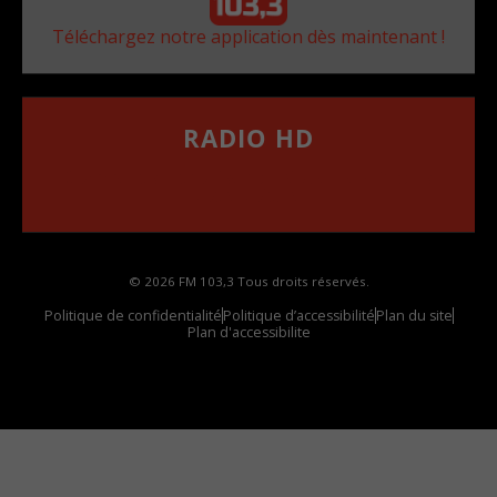
Téléchargez notre application dès maintenant !
RADIO HD
••••••••••••••••••
Comment synthoniser la fréquence HD dans
votre voiture
© 2026 FM 103,3 Tous droits réservés.
Politique de confidentialité
Politique d’accessibilité
Plan du site
Plan d'accessibilite