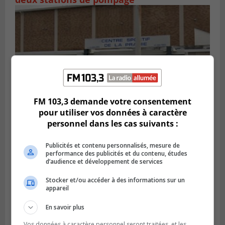
FM 103,3 demande votre consentement
pour utiliser vos données à caractère
personnel dans les cas suivants :
LA PRAIRIE
Publié le 5 août 2026 à 11h59
Publicités et contenu personnalisés, mesure de
La Prairie loue des espaces de glace
performance des publicités et du contenu, études
jusqu’en avril 2027
d’audience et développement de services
Stocker et/ou accéder à des informations sur un
appareil
En savoir plus
Vos données à caractère personnel seront traitées, et les