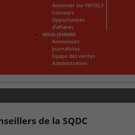
Annoncer sur FM103,3
Concours
Opportunités
d’affaires
NOUS JOINDRE
Animateurs
Journalistes
Équipe des ventes
Administration
nseillers de la SQDC