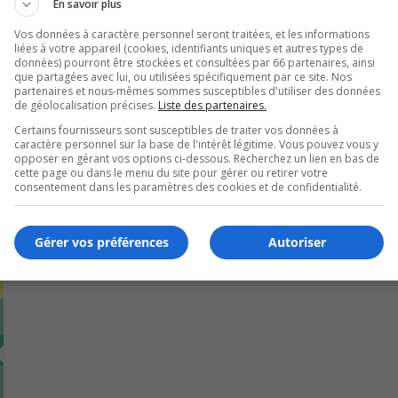
En savoir plus
 SQDC sont sérieux dans leurs démarches et que cette
Vos données à caractère personnel seront traitées, et les informations
liées à votre appareil (cookies, identifiants uniques et autres types de
données) pourront être stockées et consultées par 66 partenaires, ainsi
que partagées avec lui, ou utilisées spécifiquement par ce site. Nos
partenaires et nous-mêmes sommes susceptibles d'utiliser des données
U
00:00
de géolocalisation précises.
Liste des partenaires.
U
Certains fournisseurs sont susceptibles de traiter vos données à
Ar
caractère personnel sur la base de l'intérêt légitime. Vous pouvez vous y
ke
opposer en gérant vos options ci-dessous. Recherchez un lien en bas de
cette page ou dans le menu du site pour gérer ou retirer votre
to
consentement dans les paramètres des cookies et de confidentialité.
in
or
Gérer vos préférences
Autoriser
de
vo