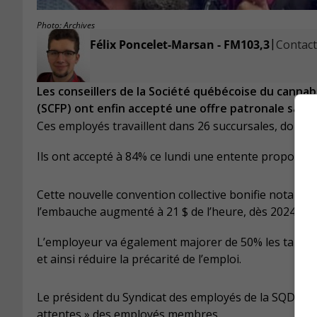
Photo: Archives
|
Félix Poncelet-Marsan - FM103,3
Contacte
Les conseillers de la Société québécoise du cannabi
(SCFP) ont enfin accepté une offre patronale satis
Ces employés travaillent dans 26 succursales, dont ce
Ils ont accepté à 84% ce lundi une entente proposée p
Cette nouvelle convention collective bonifie notamment
l’embauche augmenté à 21 $ de l’heure, dès 2024.
L’employeur va également majorer de 50% les taux ho
et ainsi réduire la précarité de l’emploi.
Le président du Syndicat des employés de la SQDC, D
attentes » des employés membres.