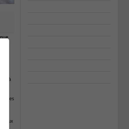
ique
aire à
’heures
nt aux