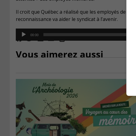
Il croit que Québec a réalisé que les employés de la
reconnaissance va aider le syndicat à l’avenir.
Audio
00:00
Player
Vous aimerez aussi