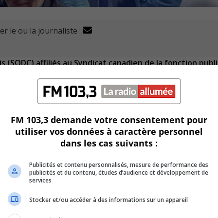
r le ou la journaliste :
s (SQDC) affiliés au Syndicat canadien de la fonction publ
faisante, après plus d’un an et demi de grève.
lles de Brossard et Greenfield Park.
ar le conciliateur en chef du ministère du Travail.
FM 103,3 demande votre consentement pour
utiliser vos données à caractère personnel
 la grille salariale des conseillers en cannabis, avec un sal
dans les cas suivants :
Publicités et contenu personnalisés, mesure de performance des
raires des employés de longue date, offrir des garanties d
publicités et du contenu, études d’audience et développement de
services
Stocker et/ou accéder à des informations sur un appareil
avid Clément, a assuré au FM 103,3 que ces gains « réponde