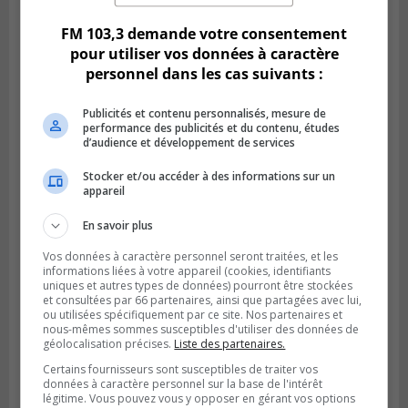
FM 103,3 demande votre consentement
pour utiliser vos données à caractère
personnel dans les cas suivants :
Publicités et contenu personnalisés, mesure de
performance des publicités et du contenu, études
d’audience et développement de services
Stocker et/ou accéder à des informations sur un
appareil
En savoir plus
BROSSARD
Publié le 28 janvier 2024 à 17h00
Vos données à caractère personnel seront traitées, et les
Appel de candidatures pour le marché de
informations liées à votre appareil (cookies, identifiants
Noël de Brossard 2024
uniques et autres types de données) pourront être stockées
et consultées par 66 partenaires, ainsi que partagées avec lui,
ou utilisées spécifiquement par ce site. Nos partenaires et
nous-mêmes sommes susceptibles d'utiliser des données de
géolocalisation précises.
Liste des partenaires.
Certains fournisseurs sont susceptibles de traiter vos
données à caractère personnel sur la base de l'intérêt
légitime. Vous pouvez vous y opposer en gérant vos options