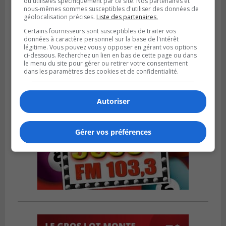
ou utilisées spécifiquement par ce site. Nos partenaires et
LONGUEUIL
nous-mêmes sommes susceptibles d'utiliser des données de
Publié le 31 juillet 2026 à 09h28
géolocalisation précises.
Liste des partenaires.
Alexandre Da Costa s’en va diriger au
Certains fournisseurs sont susceptibles de traiter vos
Mexique
données à caractère personnel sur la base de l'intérêt
légitime. Vous pouvez vous y opposer en gérant vos options
ci-dessous. Recherchez un lien en bas de cette page ou dans
le menu du site pour gérer ou retirer votre consentement
dans les paramètres des cookies et de confidentialité.
Autoriser
Gérer vos préférences