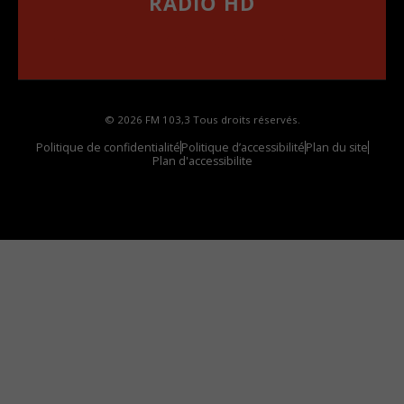
RADIO HD
••••••••••••••••••
Comment synthoniser la fréquence HD dans
votre voiture
© 2026 FM 103,3 Tous droits réservés.
Politique de confidentialité
Politique d’accessibilité
Plan du site
Plan d'accessibilite