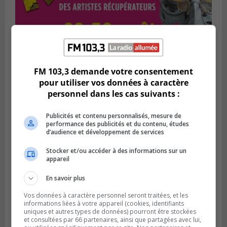
FM 103,3 demande votre consentement
Publié le 1 août 2026 à 16h03
pour utiliser vos données à caractère
Le Festival Kaput propose des activités
personnel dans les cas suivants :
récupératrices
Publicités et contenu personnalisés, mesure de
performance des publicités et du contenu, études
d’audience et développement de services
Stocker et/ou accéder à des informations sur un
appareil
En savoir plus
Vos données à caractère personnel seront traitées, et les
informations liées à votre appareil (cookies, identifiants
uniques et autres types de données) pourront être stockées
et consultées par 66 partenaires, ainsi que partagées avec lui,