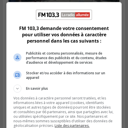
SAINT-HUBERT
Publié le 3 août 2026 à 12h00
L’arrivée du marché saisonnier à Saint-
FM 103,3 demande votre consentement
Hubert
pour utiliser vos données à caractère
personnel dans les cas suivants :
Publicités et contenu personnalisés, mesure de
performance des publicités et du contenu, études
d’audience et développement de services
Stocker et/ou accéder à des informations sur un
appareil
En savoir plus
Vos données à caractère personnel seront traitées, et les
informations liées à votre appareil (cookies, identifiants
uniques et autres types de données) pourront être stockées
BROSSARD
et consultées par 66 partenaires, ainsi que partagées avec lui,
Publié le 2 août 2026 à 12h12
ou utilisées spécifiquement par ce site. Nos partenaires et
Le Festin culturel rassemblera les familles
nous-mêmes sommes susceptibles d'utiliser des données de
à Brossard
géolocalisation précises.
Liste des partenaires.