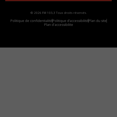
© 2026 FM 103,3 Tous droits réservés.
Politique de confidentialité
Politique d’accessibilité
Plan du site
Plan d'accessibilite
Comment installer notre vignette sur votre
appareil mobile