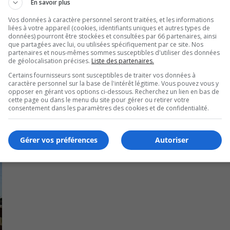
En savoir plus
ment maintenue.
Vos données à caractère personnel seront traitées, et les informations
liées à votre appareil (cookies, identifiants uniques et autres types de
apinière pour rejoindre l’A10 ouest via la bretelle d’accès M
données) pourront être stockées et consultées par 66 partenaires, ainsi
que partagées avec lui, ou utilisées spécifiquement par ce site. Nos
partenaires et nous-mêmes sommes susceptibles d'utiliser des données
duc Du Quartier.
de géolocalisation précises.
Liste des partenaires.
Certains fournisseurs sont susceptibles de traiter vos données à
caractère personnel sur la base de l'intérêt légitime. Vous pouvez vous y
opposer en gérant vos options ci-dessous. Recherchez un lien en bas de
cette page ou dans le menu du site pour gérer ou retirer votre
consentement dans les paramètres des cookies et de confidentialité.
Gérer vos préférences
Autoriser