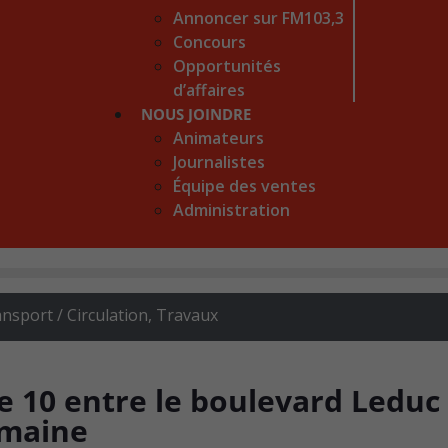
Annoncer sur FM103,3
Concours
Opportunités
d’affaires
NOUS JOINDRE
Animateurs
Journalistes
Équipe des ventes
Administration
nsport / Circulation
,
Travaux
e 10 entre le boulevard Leduc
emaine