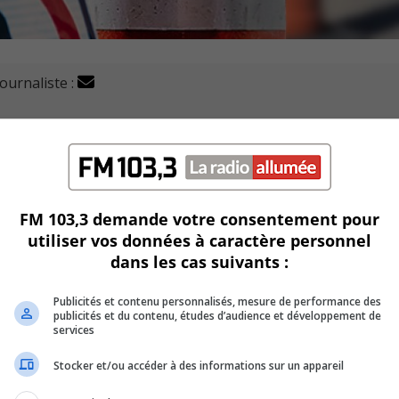
journaliste :
prévoir sur l’autoroute 10 dans le secteur Malo/Leduc à
e 10 ouest, entre la bretelle d’entrée de la voie de service 
FM 103,3 demande votre consentement pour
utiliser vos données à caractère personnel
dans les cas suivants :
idi le lendemain, et de samedi à 23h30 à dimanche midi.
Publicités et contenu personnalisés, mesure de performance des
culation, de 22h30 vendredi à dimanche midi, entre le boule
publicités et du contenu, études d’audience et développement de
 ces travaux.
services
Stocker et/ou accéder à des informations sur un appareil
fermée par mesure de sécurité.