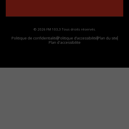
Comment synthoniser la fréquence HD dans
votre voiture
© 2026 FM 103,3 Tous droits réservés.
Politique de confidentialité
Politique d’accessibilité
Plan du site
Plan d'accessibilite