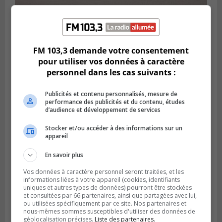
VIEUX-LONGUEUIL
Publié le 31 juillet 2026 à 14h20
Le RTL dévoile sa nouvelle flotte de
FM 103,3 demande votre consentement
transport adapté
pour utiliser vos données à caractère
personnel dans les cas suivants :
Publicités et contenu personnalisés, mesure de
performance des publicités et du contenu, études
d’audience et développement de services
Stocker et/ou accéder à des informations sur un
appareil
En savoir plus
Vos données à caractère personnel seront traitées, et les
informations liées à votre appareil (cookies, identifiants
uniques et autres types de données) pourront être stockées
BROSSARD
et consultées par 66 partenaires, ainsi que partagées avec lui,
Publié le 31 juillet 2026 à 12h00
ou utilisées spécifiquement par ce site. Nos partenaires et
Le transport à la demande du RTL prend
nous-mêmes sommes susceptibles d'utiliser des données de
de l’expansion à Brossard
géolocalisation précises.
Liste des partenaires.