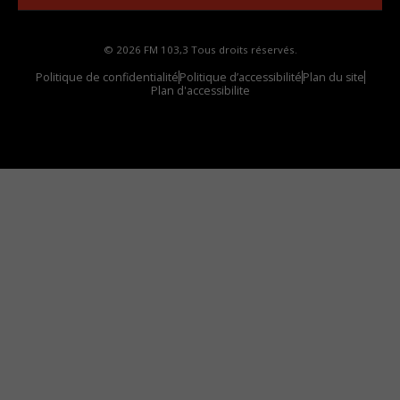
© 2026 FM 103,3 Tous droits réservés.
Politique de confidentialité
Politique d’accessibilité
Plan du site
Plan d'accessibilite
Comment installer notre vignette sur votre
appareil mobile