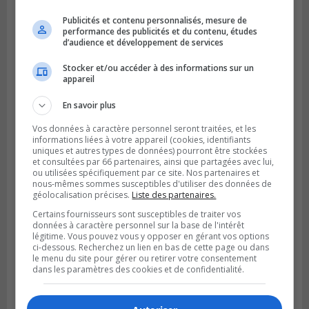
Publicités et contenu personnalisés, mesure de
performance des publicités et du contenu, études
d’audience et développement de services
Publié le 6 juillet 2026 à 09h33
Longueuil conclue un contrat pour
Stocker et/ou accéder à des informations sur un
appareil
valoriser des cendres d’incinération
En savoir plus
Vos données à caractère personnel seront traitées, et les
informations liées à votre appareil (cookies, identifiants
uniques et autres types de données) pourront être stockées
et consultées par 66 partenaires, ainsi que partagées avec lui,
ou utilisées spécifiquement par ce site. Nos partenaires et
nous-mêmes sommes susceptibles d'utiliser des données de
géolocalisation précises.
Liste des partenaires.
Certains fournisseurs sont susceptibles de traiter vos
données à caractère personnel sur la base de l'intérêt
légitime. Vous pouvez vous y opposer en gérant vos options
ci-dessous. Recherchez un lien en bas de cette page ou dans
le menu du site pour gérer ou retirer votre consentement
dans les paramètres des cookies et de confidentialité.