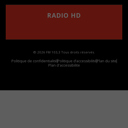
RADIO HD
••••••••••••••••••
Comment synthoniser la fréquence HD dans
votre voiture
© 2026 FM 103,3 Tous droits réservés.
Politique de confidentialité
Politique d’accessibilité
Plan du site
Plan d'accessibilite