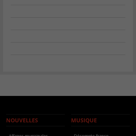
NOUVELLES
MUSIQUE
- Affaires municipales
- Décompte franco