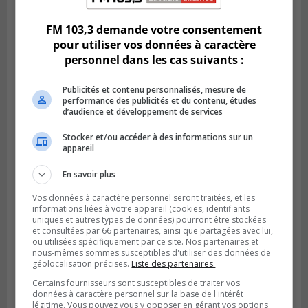
parcours inspirant d’Emma Fontaine
FM 103,3 demande votre consentement
pour utiliser vos données à caractère
personnel dans les cas suivants :
Publicités et contenu personnalisés, mesure de
performance des publicités et du contenu, études
d’audience et développement de services
Stocker et/ou accéder à des informations sur un
appareil
En savoir plus
Publié le 4 août 2026 à 13h18
Vos données à caractère personnel seront traitées, et les
Des fromages de la Laiterie Coaticook
informations liées à votre appareil (cookies, identifiants
rappelés par l’ACIA
uniques et autres types de données) pourront être stockées
et consultées par 66 partenaires, ainsi que partagées avec lui,
ou utilisées spécifiquement par ce site. Nos partenaires et
nous-mêmes sommes susceptibles d'utiliser des données de
géolocalisation précises.
Liste des partenaires.
Certains fournisseurs sont susceptibles de traiter vos
données à caractère personnel sur la base de l'intérêt
légitime. Vous pouvez vous y opposer en gérant vos options