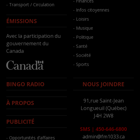
- Finances
- Transport / Circulation
- Infos citoyennes
- Loisirs
ÉMISSIONS
- Musique
Avec la participation du
- Politique
gouvernement du
- Santé
Canada
- Société
- Sports
BINGO RADIO
NOUS JOINDRE
91,rue Saint-Jean
À PROPOS
Longueuil (Québec)
J4H 2W8
PUBLICITÉ
SMS
|
450-646-6800
admin@fm1033.ca
- Opportunités d’affaires