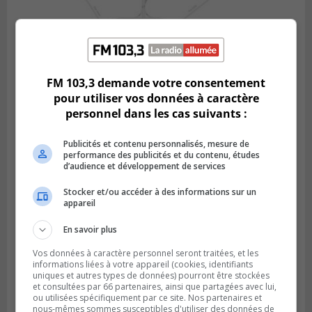
BOUCHERVILLE
Publié le 5 août 2026 à 15h25
FM 103,3 demande votre consentement
Le MTMD annonce des fermetures sur
pour utiliser vos données à caractère
l’autoroute 20 à Boucherville
personnel dans les cas suivants :
Publicités et contenu personnalisés, mesure de
performance des publicités et du contenu, études
d’audience et développement de services
Stocker et/ou accéder à des informations sur un
appareil
En savoir plus
Vos données à caractère personnel seront traitées, et les
informations liées à votre appareil (cookies, identifiants
uniques et autres types de données) pourront être stockées
et consultées par 66 partenaires, ainsi que partagées avec lui,
VIEUX-LONGUEUIL
ou utilisées spécifiquement par ce site. Nos partenaires et
Publié le 31 juillet 2026 à 14h20
nous-mêmes sommes susceptibles d'utiliser des données de