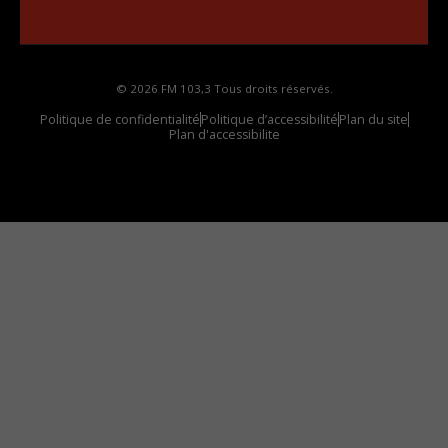
votre voiture
© 2026 FM 103,3 Tous droits réservés.
Politique de confidentialité
Politique d’accessibilité
Plan du site
Plan d'accessibilite