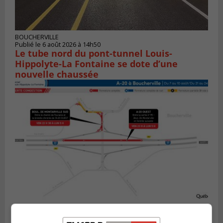
BOUCHERVILLE
Publié le 6 août 2026 à 14h50
Le tube nord du pont-tunnel Louis-
Hippolyte-La Fontaine se dote d’une
nouvelle chaussée
BOUCHERVILLE
Publié le 5 août 2026 à 15h25