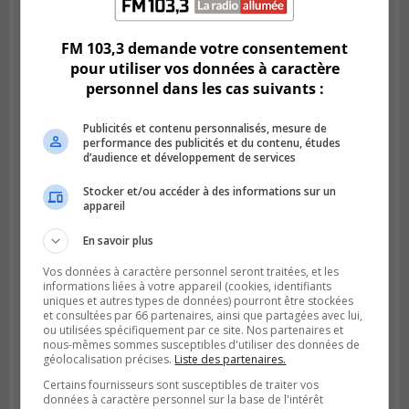
Le MTMD annonce des fermetures sur
l’autoroute 20 à Boucherville
FM 103,3 demande votre consentement
pour utiliser vos données à caractère
personnel dans les cas suivants :
Publicités et contenu personnalisés, mesure de
performance des publicités et du contenu, études
d’audience et développement de services
Stocker et/ou accéder à des informations sur un
appareil
En savoir plus
VIEUX-LONGUEUIL
Vos données à caractère personnel seront traitées, et les
Publié le 31 juillet 2026 à 14h20
informations liées à votre appareil (cookies, identifiants
Le RTL dévoile sa nouvelle flotte de
uniques et autres types de données) pourront être stockées
transport adapté
et consultées par 66 partenaires, ainsi que partagées avec lui,
ou utilisées spécifiquement par ce site. Nos partenaires et
nous-mêmes sommes susceptibles d'utiliser des données de
géolocalisation précises.
Liste des partenaires.
Certains fournisseurs sont susceptibles de traiter vos
données à caractère personnel sur la base de l'intérêt