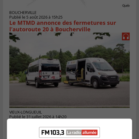
BOUCHERVILLE
Publié le 5 août 2026 à 15h25
Le MTMD annonce des fermetures sur
l’autoroute 20 à Boucherville
VIEUX-LONGUEUIL
Publié le 31 juillet 2026 à 14h20
Le RTL dévoile sa nouvelle flotte de
transport adapté