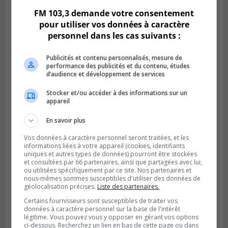
FM 103,3 demande votre consentement
pour utiliser vos données à caractère
personnel dans les cas suivants :
Publicités et contenu personnalisés, mesure de
performance des publicités et du contenu, études
d’audience et développement de services
Stocker et/ou accéder à des informations sur un
appareil
BROSSARD
En savoir plus
Publié le 31 juillet 2026 à 12h00
Le transport à la demande du RTL prend
Vos données à caractère personnel seront traitées, et les
de l’expansion à Brossard
informations liées à votre appareil (cookies, identifiants
uniques et autres types de données) pourront être stockées
et consultées par 66 partenaires, ainsi que partagées avec lui,
ou utilisées spécifiquement par ce site. Nos partenaires et
nous-mêmes sommes susceptibles d'utiliser des données de
géolocalisation précises.
Liste des partenaires.
Certains fournisseurs sont susceptibles de traiter vos
données à caractère personnel sur la base de l'intérêt
légitime. Vous pouvez vous y opposer en gérant vos options
ci-dessous. Recherchez un lien en bas de cette page ou dans