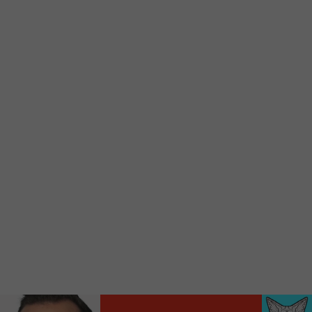
Ajoutez un signet FM 103,3 sur votre écran
d’accueil rapidement.
Voici la procédure ;)
À partir de votre téléphone, allez sur le site
internet de la Radio allumée au
www.fm1033.ca
Ensuite cliquez sur l’icône situé au bas de
votre écran
(celui qui représente un carré incluant une
flèche dirigé vers le haut)
Cliquez maintenant sur l’option Ajouter sur
l’écran d’accueil et vous verrez apparaître le
logo du FM 103,3
Faites Enregistrer en haut à droite.
Et voilà! Toutes les infos et l’écoute de votre radio
locale vous sont maintenant accessibles en un clic!