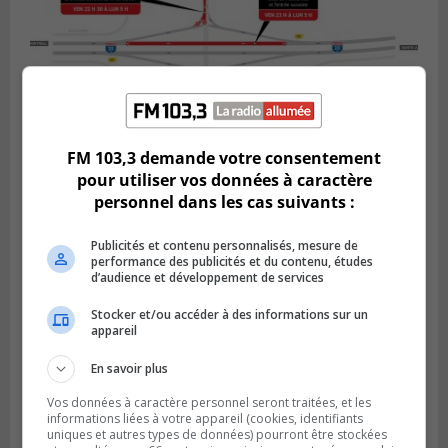
FM 103,3 demande votre consentement
pour utiliser vos données à caractère
BOUCHERVILLE
Publié le 5 août 2026 à 15h25
personnel dans les cas suivants :
Le MTMD annonce des fermetures sur
l’autoroute 20 à Boucherville
Publicités et contenu personnalisés, mesure de
performance des publicités et du contenu, études
d’audience et développement de services
Stocker et/ou accéder à des informations sur un
appareil
En savoir plus
Vos données à caractère personnel seront traitées, et les
informations liées à votre appareil (cookies, identifiants
uniques et autres types de données) pourront être stockées