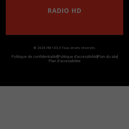
RADIO HD
••••••••••••••••••
Comment synthoniser la fréquence HD dans
votre voiture
© 2026 FM 103,3 Tous droits réservés.
Politique de confidentialité
Politique d’accessibilité
Plan du site
Plan d'accessibilite