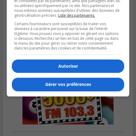
et consultées par 66 partenaires, ainsi que partagées avec lui,
ou utilisées spécifiquement par ce site. Nos partenaires et
nous-mêmes sommes susceptibles d'utiliser des données de
géolocalisation précises.
Liste des partenaires.
VIEUX-LONGUEUIL
Publié le 31 juillet 2026 à 14h20
Certains fournisseurs sont susceptibles de traiter vos
Le RTL dévoile sa nouvelle flotte de
données à caractère personnel sur la base de l'intérêt
transport adapté
légitime. Vous pouvez vous y opposer en gérant vos options
ci-dessous. Recherchez un lien en bas de cette page ou dans
le menu du site pour gérer ou retirer votre consentement
dans les paramètres des cookies et de confidentialité.
Autoriser
Gérer vos préférences