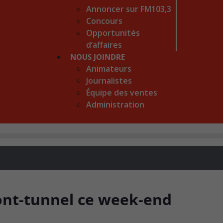
Annoncer sur FM103,3
Concours
Opportunités
d’affaires
NOUS JOINDRE
Animateurs
Journalistes
Équipe des ventes
Administration
nt-tunnel ce week-end