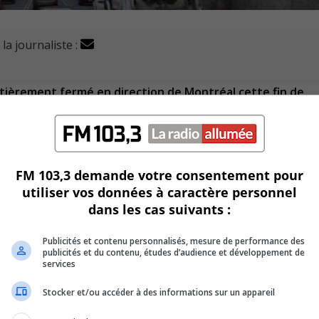
la journaliste :
tièrement fermé en direction de Montréal cette fin de
re la sortie n° 90 (Aut. 20 ouest, route 132, La Prairie / USA,
rée en provenance de la rue Notre-Dame Est.
FM 103,3 demande votre consentement pour
 23 h 30, jusqu’à à lundi 5 h du matin.
utiliser vos données à caractère personnel
dans les cas suivants :
t vers l’autoroute 30 en direction ouest sera également ferm
Publicités et contenu personnalisés, mesure de performance des
publicités et du contenu, études d’audience et développement de
ochaines semaines.
services
Stocker et/ou accéder à des informations sur un appareil