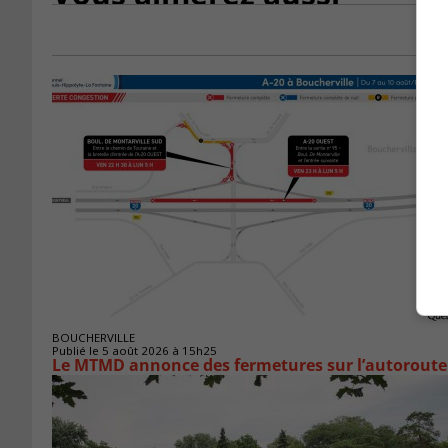
BOUCHERVILLE
Publié le 5 août 2026 à 15h25
Le MTMD annonce des fermetures sur l’autoroute 