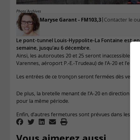
Photo`Archives
|
Maryse Garant - FM103,3
Contacter le ou 
Le pont-tunnel Louis-Hyppolite-La Fontaine est en
semaine, jusqu’au 6 décembre.
Ainsi, les autoroutes 20 et 25 seront inaccessibles ent
Varennes, aéroport P.‑E.‑Trudeau) de l’A-20 et l’ent
Les entrées de ce tronçon seront fermées dès vendredi
De plus, la bretelle menant de l’A-20 en direction es
pour la même période.
Enfin, d’autres fermetures sont prévues dans les pr
Vous aimerez aussi