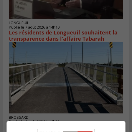
LONGUEUIL
Publié le 7 août 2026 à 14h10
Les résidents de Longueuil souhaitent la
transparence dans l’affaire Tabarah
BROSSARD
Publié le 6 août 2026 à 16h00
La piste cyclable de Brossard au pont S.-De