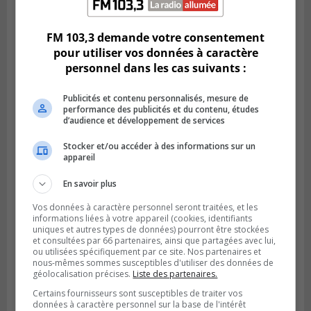
Champlain est ouverte
FM 103,3 demande votre consentement
pour utiliser vos données à caractère
personnel dans les cas suivants :
Publicités et contenu personnalisés, mesure de
performance des publicités et du contenu, études
d’audience et développement de services
Stocker et/ou accéder à des informations sur un
appareil
En savoir plus
BOUCHERVILLE
Publié le 6 août 2026 à 14h50
Vos données à caractère personnel seront traitées, et les
Le tube nord du pont-tunnel Louis-
informations liées à votre appareil (cookies, identifiants
Hippolyte-La Fontaine se dote d’une
uniques et autres types de données) pourront être stockées
nouvelle chaussée
et consultées par 66 partenaires, ainsi que partagées avec lui,
ou utilisées spécifiquement par ce site. Nos partenaires et
nous-mêmes sommes susceptibles d'utiliser des données de
géolocalisation précises.
Liste des partenaires.
Certains fournisseurs sont susceptibles de traiter vos
données à caractère personnel sur la base de l'intérêt