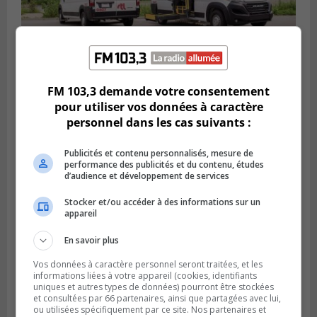
VIEUX-LONGUEUIL
FM 103,3 demande votre consentement
Publié le 31 juillet 2026 à 14h20
pour utiliser vos données à caractère
Le RTL dévoile sa nouvelle flotte de
personnel dans les cas suivants :
transport adapté
Publicités et contenu personnalisés, mesure de
performance des publicités et du contenu, études
d’audience et développement de services
Stocker et/ou accéder à des informations sur un
appareil
En savoir plus
Vos données à caractère personnel seront traitées, et les
informations liées à votre appareil (cookies, identifiants
uniques et autres types de données) pourront être stockées
et consultées par 66 partenaires, ainsi que partagées avec lui,
ou utilisées spécifiquement par ce site. Nos partenaires et
BROSSARD