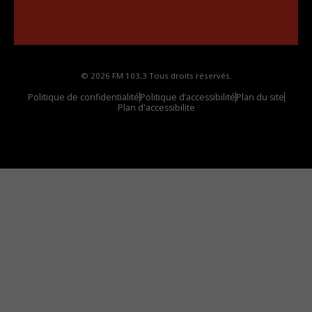
Comment synthoniser la fréquence HD dans
votre voiture
© 2026 FM 103,3 Tous droits réservés.
Politique de confidentialité
Politique d’accessibilité
Plan du site
Plan d'accessibilite