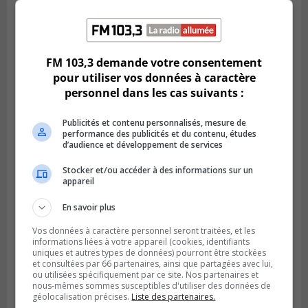
LONGUEUIL
Publié le 6 août 2026 à 11h58
Des jeunes ciblent la Montérégie pour
FM 103,3 demande votre consentement
le Défi écrou de roue
pour utiliser vos données à caractère
personnel dans les cas suivants :
Publicités et contenu personnalisés, mesure de
performance des publicités et du contenu, études
d’audience et développement de services
Stocker et/ou accéder à des informations sur un
appareil
En savoir plus
Vos données à caractère personnel seront traitées, et les
informations liées à votre appareil (cookies, identifiants
uniques et autres types de données) pourront être stockées
Publié le 6 août 2026 à 05h39
et consultées par 66 partenaires, ainsi que partagées avec lui,
La grenade du camping du lac Cristal était
ou utilisées spécifiquement par ce site. Nos partenaires et
inoffensive
nous-mêmes sommes susceptibles d'utiliser des données de
géolocalisation précises.
Liste des partenaires.