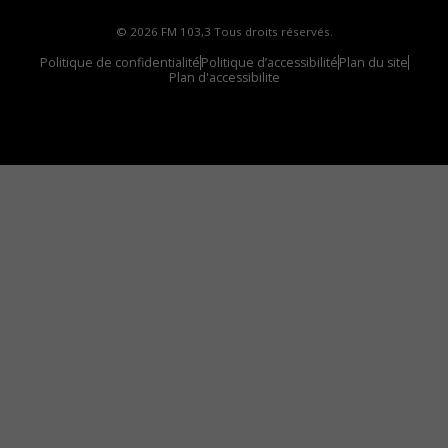
© 2026 FM 103,3 Tous droits réservés.
Politique de confidentialité
Politique d’accessibilité
Plan du site
Plan d'accessibilite
Comment installer notre vignette sur votre
appareil mobile