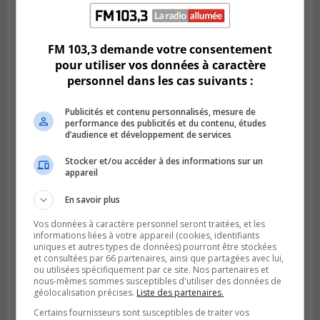
Publié le 6 juillet 2026 à 11h18
Climat Québec dévoile deux candidats
pour l’Agglomération
FM 103,3 demande votre consentement
pour utiliser vos données à caractère
personnel dans les cas suivants :
Publicités et contenu personnalisés, mesure de
performance des publicités et du contenu, études
d’audience et développement de services
Stocker et/ou accéder à des informations sur un
appareil
En savoir plus
Vos données à caractère personnel seront traitées, et les
informations liées à votre appareil (cookies, identifiants
Publié le 6 juillet 2026 à 09h33
uniques et autres types de données) pourront être stockées
Longueuil conclue un contrat pour
et consultées par 66 partenaires, ainsi que partagées avec lui,
valoriser des cendres d’incinération
ou utilisées spécifiquement par ce site. Nos partenaires et
nous-mêmes sommes susceptibles d'utiliser des données de
géolocalisation précises.
Liste des partenaires.
Certains fournisseurs sont susceptibles de traiter vos