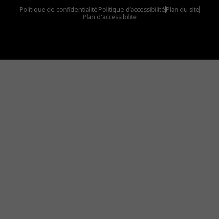
Politique de confidentialité
Politique d’accessibilité
Plan du site
Plan d'accessibilite
Comment installer notre vignette sur votre
appareil mobile