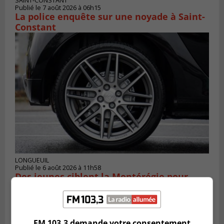
SAINT-CONSTANT
Publié le 7 août 2026 à 06h15
La police enquête sur une noyade à Saint-
Constant
LONGUEUIL
Publié le 6 août 2026 à 11h58
Des jeunes ciblent la Montérégie pour
le Défi écrou de roue
FM 103,3 demande votre consentement