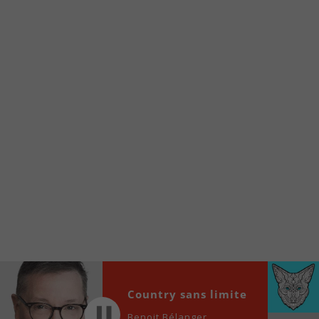
Voici la procédure ;)
À partir de votre téléphone, allez sur le site
internet de la Radio allumée au
www.fm1033.ca
Ensuite cliquez sur l’icône situé au bas de
votre écran
(celui qui représente un carré incluant une
flèche dirigé vers le haut)
Cliquez maintenant sur l’option Ajouter sur
l’écran d’accueil et vous verrez apparaître le
logo du FM 103,3
Faites Enregistrer en haut à droite.
Et voilà! Toutes les infos et l’écoute de votre radio
locale vous sont maintenant accessibles en un clic!
Audio
Country sans limite
00:00
00:00
Player
Benoit Bélanger