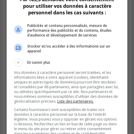
pour utiliser vos données à caractère
personnel dans les cas suivants :
Publicités et contenu personnalisés, mesure de
performance des publicités et du contenu, études
d’audience et développement de services
Stocker et/ou accéder à des informations sur un
appareil
Publié le 6 août 2026 à 05h39
La grenade du camping du lac Cristal était
En savoir plus
inoffensive
Vos données à caractère personnel seront traitées, et les
informations liées à votre appareil (cookies, identifiants
uniques et autres types de données) pourront être stockées
et consultées par 66 partenaires, ainsi que partagées avec lui,
ou utilisées spécifiquement par ce site. Nos partenaires et
nous-mêmes sommes susceptibles d'utiliser des données de
géolocalisation précises.
Liste des partenaires.
Certains fournisseurs sont susceptibles de traiter vos
données à caractère personnel sur la base de l'intérêt
légitime. Vous pouvez vous y opposer en gérant vos options
ci-dessous. Recherchez un lien en bas de cette page ou dans
le menu du site pour gérer ou retirer votre consentement
dans les paramètres des cookies et de confidentialité.