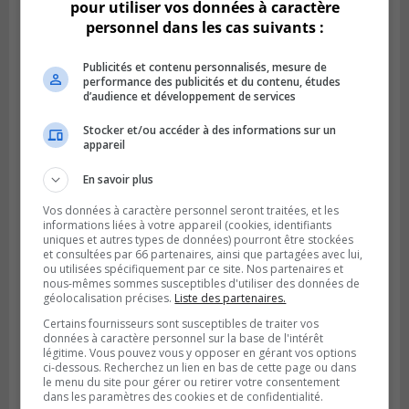
pour utiliser vos données à caractère
personnel dans les cas suivants :
Publicités et contenu personnalisés, mesure de
performance des publicités et du contenu, études
d’audience et développement de services
Stocker et/ou accéder à des informations sur un
appareil
Publié le 6 août 2026 à 05h39
La grenade du camping du lac Cristal était
En savoir plus
inoffensive
Vos données à caractère personnel seront traitées, et les
informations liées à votre appareil (cookies, identifiants
uniques et autres types de données) pourront être stockées
et consultées par 66 partenaires, ainsi que partagées avec lui,
ou utilisées spécifiquement par ce site. Nos partenaires et
nous-mêmes sommes susceptibles d'utiliser des données de
géolocalisation précises.
Liste des partenaires.
Certains fournisseurs sont susceptibles de traiter vos
données à caractère personnel sur la base de l'intérêt
légitime. Vous pouvez vous y opposer en gérant vos options
ci-dessous. Recherchez un lien en bas de cette page ou dans
le menu du site pour gérer ou retirer votre consentement
dans les paramètres des cookies et de confidentialité.