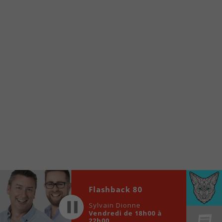
À partir de votre téléphone, allez sur le site
internet de la Radio allumée au
www.fm1033.ca
Ensuite cliquez sur l’icône situé au bas de
votre écran
(celui qui représente un carré incluant une
flèche dirigé vers le haut)
Cliquez maintenant sur l’option Ajouter sur
l’écran d’accueil et vous verrez apparaître le
logo du FM 103,3
Faites Enregistrer en haut à droite.
Et voilà! Toutes les infos et l’écoute de votre radio
locale vous sont maintenant accessibles en un clic!
Audio
Flashback 80
00:00
00:00
Player
Sylvain Dionne
Vendredi de 18h00 à
22h00