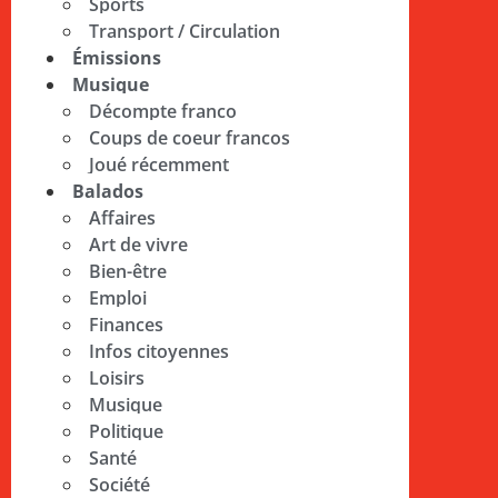
Sports
Transport / Circulation
Émissions
Musique
Décompte franco
Coups de coeur francos
Joué récemment
Balados
Affaires
Art de vivre
Bien-être
Emploi
Finances
Infos citoyennes
Loisirs
Musique
Politique
Santé
Société