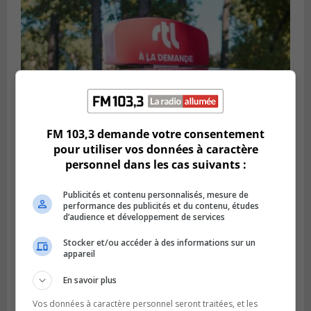
FM 103,3 demande votre consentement
pour utiliser vos données à caractère
personnel dans les cas suivants :
BROSSARD
Publié le 31 juillet 2026 à 12h00
Le transport à la demande du RTL prend
Publicités et contenu personnalisés, mesure de
performance des publicités et du contenu, études
de l’expansion à Brossard
d’audience et développement de services
Stocker et/ou accéder à des informations sur un
appareil
En savoir plus
Vos données à caractère personnel seront traitées, et les