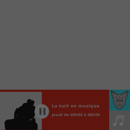
À partir de votre téléphone, allez sur le site
internet de la Radio allumée au
www.fm1033.ca
Ensuite cliquez sur l’icône situé au bas de
votre écran
(celui qui représente un carré incluant une
flèche dirigé vers le haut)
Cliquez maintenant sur l’option Ajouter sur
l’écran d’accueil et vous verrez apparaître le
logo du FM 103,3
Faites Enregistrer en haut à droite.
Et voilà! Toutes les infos et l’écoute de votre radio
locale vous sont maintenant accessibles en un clic!
Audio
00:00
00:00
La nuit en musique
Player
Jeudi de 00h00 à 06h00