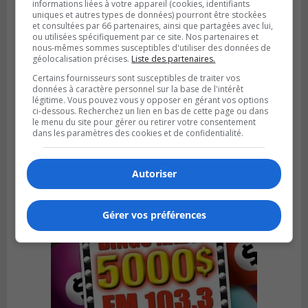
informations liées à votre appareil (cookies, identifiants
uniques et autres types de données) pourront être stockées
et consultées par 66 partenaires, ainsi que partagées avec lui,
ou utilisées spécifiquement par ce site. Nos partenaires et
nous-mêmes sommes susceptibles d'utiliser des données de
géolocalisation précises.
Liste des partenaires.
Certains fournisseurs sont susceptibles de traiter vos
BOUCHERVILLE
données à caractère personnel sur la base de l'intérêt
Publié le 31 juillet 2026 à 06h57
légitime. Vous pouvez vous y opposer en gérant vos options
Boucherville veut de la sécurité
ci-dessous. Recherchez un lien en bas de cette page ou dans
ferroviaire sur son territoire
le menu du site pour gérer ou retirer votre consentement
dans les paramètres des cookies et de confidentialité.
Autoriser
Gérer vos préférences