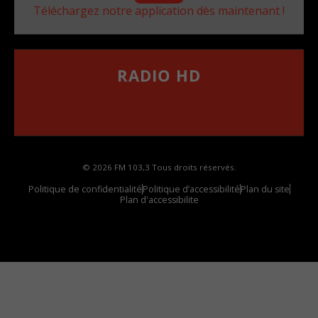
Téléchargez notre application dès maintenant !
RADIO HD
••••••••••••••••••
Comment synthoniser la fréquence HD dans
votre voiture
© 2026 FM 103,3 Tous droits réservés.
Politique de confidentialité
Politique d’accessibilité
Plan du site
Plan d'accessibilite