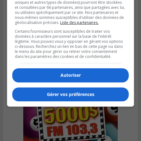
uniques et autres types de données) pourront être stockées
et consultées par 66 partenaires, ainsi que partagées avec lui,
ou utilisées spécifiquement par ce site. Nos partenaires et
nous-mêmes sommes susceptibles d'utiliser des données de
géolocalisation précises.
Liste des partenaires.
VIEUX-LONGUEUIL
Certains fournisseurs sont susceptibles de traiter vos
Publié le 31 juillet 2026 à 14h20
données à caractère personnel sur la base de l'intérêt
Le RTL dévoile sa nouvelle flotte de
légitime. Vous pouvez vous y opposer en gérant vos options
transport adapté
ci-dessous. Recherchez un lien en bas de cette page ou dans
le menu du site pour gérer ou retirer votre consentement
dans les paramètres des cookies et de confidentialité.
Autoriser
Gérer vos préférences