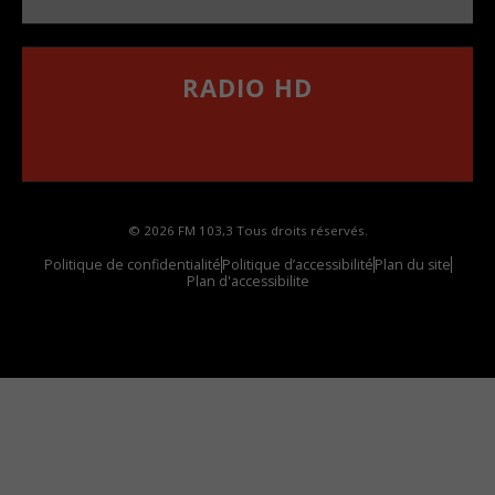
RADIO HD
••••••••••••••••••
Comment synthoniser la fréquence HD dans
votre voiture
© 2026 FM 103,3 Tous droits réservés.
Politique de confidentialité
Politique d’accessibilité
Plan du site
Plan d'accessibilite