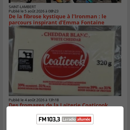
SAINT-LAMBERT
Publié le 5 août 2026 à 08h23
De la fibrose kystique à l’Ironman : le
parcours inspirant d’Emma Fontaine
Publié le 4 août 2026 à 13h18
Des fromages de la Laiterie Coaticook
rappelés par l’ACIA