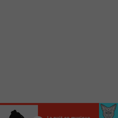
Voici la procédure ;)
À partir de votre téléphone, allez sur le site
internet de la Radio allumée au
www.fm1033.ca
Ensuite cliquez sur l’icône situé au bas de
votre écran
(celui qui représente un carré incluant une
flèche dirigé vers le haut)
Cliquez maintenant sur l’option Ajouter sur
l’écran d’accueil et vous verrez apparaître le
logo du FM 103,3
Faites Enregistrer en haut à droite.
Et voilà! Toutes les infos et l’écoute de votre radio
locale vous sont maintenant accessibles en un clic!
Audio
00:00
00:00
La nuit en musique