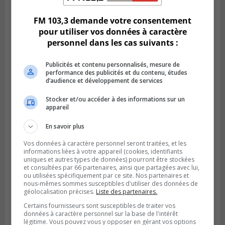
FM 103,3 demande votre consentement
pour utiliser vos données à caractère
personnel dans les cas suivants :
Publicités et contenu personnalisés, mesure de
performance des publicités et du contenu, études
d’audience et développement de services
Stocker et/ou accéder à des informations sur un
appareil
En savoir plus
VIEUX-LONGUEUIL
Publié le 31 juillet 2026 à 14h20
Vos données à caractère personnel seront traitées, et les
Le RTL dévoile sa nouvelle flotte de
informations liées à votre appareil (cookies, identifiants
transport adapté
uniques et autres types de données) pourront être stockées
et consultées par 66 partenaires, ainsi que partagées avec lui,
ou utilisées spécifiquement par ce site. Nos partenaires et
nous-mêmes sommes susceptibles d'utiliser des données de
géolocalisation précises.
Liste des partenaires.
Certains fournisseurs sont susceptibles de traiter vos
données à caractère personnel sur la base de l'intérêt
légitime. Vous pouvez vous y opposer en gérant vos options