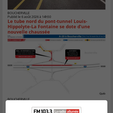
BOUCHERVILLE
Publié le 6 août 2026 à 14h50
Le tube nord du pont-tunnel Louis-
Hippolyte-La Fontaine se dote d’une
nouvelle chaussée
BOUCHERVILLE
Publié le 5 août 2026 à 15h25
Le MTMD annonce des fermetures sur
l’autoroute 20 à Boucherville