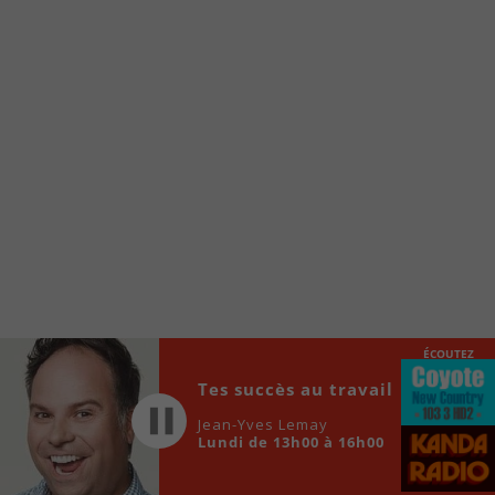
internet de la Radio allumée au
www.fm1033.ca
Ensuite cliquez sur l’icône situé au bas de
votre écran
(celui qui représente un carré incluant une
flèche dirigé vers le haut)
Cliquez maintenant sur l’option Ajouter sur
l’écran d’accueil et vous verrez apparaître le
logo du FM 103,3
Faites Enregistrer en haut à droite.
Et voilà! Toutes les infos et l’écoute de votre radio
locale vous sont maintenant accessibles en un clic!
ÉCOUTEZ
Audio
Tes succès au travail
00:00
00:00
Player
Jean-Yves Lemay
Lundi de 13h00 à 16h00