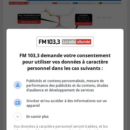
FM 103,3 demande votre consentement
pour utiliser vos données à caractère
personnel dans les cas suivants :
BOUCHERVILLE
Publié le 5 août 2026 à 15h25
Le MTMD annonce des fermetures sur
Publicités et contenu personnalisés, mesure de
performance des publicités et du contenu, études
l’autoroute 20 à Boucherville
d’audience et développement de services
Stocker et/ou accéder à des informations sur un
appareil
En savoir plus
Vos données à caractère personnel seront traitées, et les