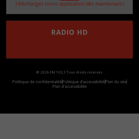
Téléchargez notre application dès maintenant !
RADIO HD
••••••••••••••••••
Comment synthoniser la fréquence HD dans
votre voiture
© 2026 FM 103,3 Tous droits réservés.
Politique de confidentialité
Politique d’accessibilité
Plan du site
Plan d'accessibilite