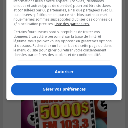
informations liées à votre appareil (cookies, identifiants
uniques et autres types de données) pourront être stockées
et consultées par 66 partenaires, ainsi que partagées avec lui,
ou utilisées spécifiquement par ce site. Nos partenaires et
nous-mêmes sommes susceptibles d'utiliser des données de
géolocalisation précises.
Liste des partenaires.
Certains fournisseurs sont susceptibles de traiter vos
VIEUX-LONGUEUIL
données à caractère personnel sur la base de l'intérêt
Publié le 31 juillet 2026 à 14h20
légitime. Vous pouvez vous y opposer en gérant vos options
Le RTL dévoile sa nouvelle flotte de
ci-dessous. Recherchez un lien en bas de cette page ou dans
transport adapté
le menu du site pour gérer ou retirer votre consentement
dans les paramètres des cookies et de confidentialité.
Autoriser
Gérer vos préférences