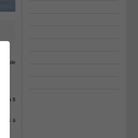
t
ains de
ers à 8
ibles à