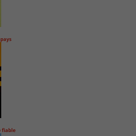
 pays
 fiable