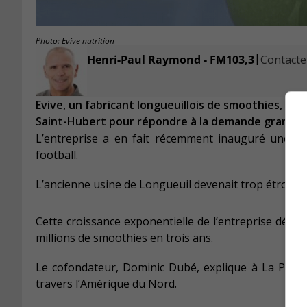
Photo: Evive nutrition
|
Henri-Paul Raymond - FM103,3
Contacter
Evive, un fabricant longueuillois de smoothies, vi
Saint-Hubert pour répondre à la demande grandis
L’entreprise a en fait récemment inauguré une usin
football.
L’ancienne usine de Longueuil devenait trop étroite,
Cette croissance exponentielle de l’entreprise décou
millions de smoothies en trois ans.
Le cofondateur, Dominic Dubé, explique à La Press
travers l’Amérique du Nord.