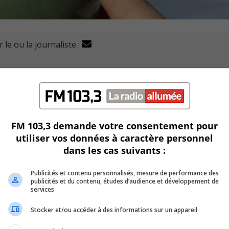
 le ou la journaliste :
ent de déplacer ses opérations du côté de l’arrondissemen
sante.
e de 550 000 pieds carrés, soit l’équivalent à huit terr
FM 103,3 demande votre consentement pour
utiliser vos données à caractère personnel
 surtout face à la demande grandissante aux États-Unis.
dans les cas suivants :
le d’une production annuelle de quelques centaines de milli
Publicités et contenu personnalisés, mesure de performance des
publicités et du contenu, études d’audience et développement de
services
e que ce déménagement vise à rendre les produits access
Stocker et/ou accéder à des informations sur un appareil