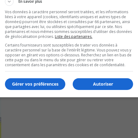
En savoir plus
lmart et Costco.
Vos données à caractère personnel seront traitées, et les informations
liées à votre appareil (cookies, identifiants uniques et autres types de
on offre de capsules surgelées de smoothies aux fruits conc
données) pourront être stockées et consultées par 66 partenaires, ainsi
que partagées avec lui, ou utilisées spécifiquement par ce site. Nos
partenaires et nous-mêmes sommes susceptibles d'utiliser des données
de géolocalisation précises.
Liste des partenaires.
s de 6000 points de vente en Amérique du Nord.
Certains fournisseurs sont susceptibles de traiter vos données à
caractère personnel sur la base de l'intérêt légitime. Vous pouvez vous y
opposer en gérant vos options ci-dessous. Recherchez un lien en bas de
cette page ou dans le menu du site pour gérer ou retirer votre
consentement dans les paramètres des cookies et de confidentialité.
Gérer vos préférences
Autoriser