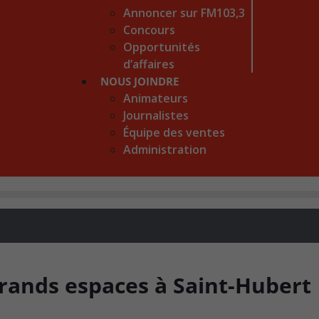
Annoncer sur FM103,3
Concours
Opportunités
d’affaires
NOUS JOINDRE
Animateurs
Journalistes
Équipe des ventes
Administration
rands espaces à Saint-Hubert