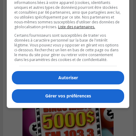
informations liées à votre appareil (cookies, identifiants
uniques et autres types de données) pourront être stockées
et consultées par 66 partenaires, ainsi que partagées avec lui,
ou utilisées spécifiquement par ce site. Nos partenaires et
nous-mêmes sommes susceptibles d'utiliser des données de
géolocalisation précises.
Liste des partenaires.
Certains fournisseurs sont susceptibles de traiter vos
données à caractère personnel sur la base de l'intérêt
Publié le 6 juillet 2026 à 09h33
légitime. Vous pouvez vous y opposer en gérant vos options
Longueuil conclue un contrat pour
ci-dessous. Recherchez un lien en bas de cette page ou dans
valoriser des cendres d’incinération
le menu du site pour gérer ou retirer votre consentement
dans les paramètres des cookies et de confidentialité.
Autoriser
Gérer vos préférences