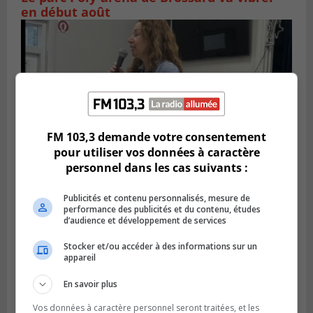
en début août
FM 103,3 demande votre consentement
pour utiliser vos données à caractère
personnel dans les cas suivants :
Publicités et contenu personnalisés, mesure de
Publié le 6 juillet 2026 à 11h18
Climat Québec dévoile deux candidats
performance des publicités et du contenu, études
d’audience et développement de services
pour l’Agglomération
Stocker et/ou accéder à des informations sur un
appareil
En savoir plus
Vos données à caractère personnel seront traitées, et les