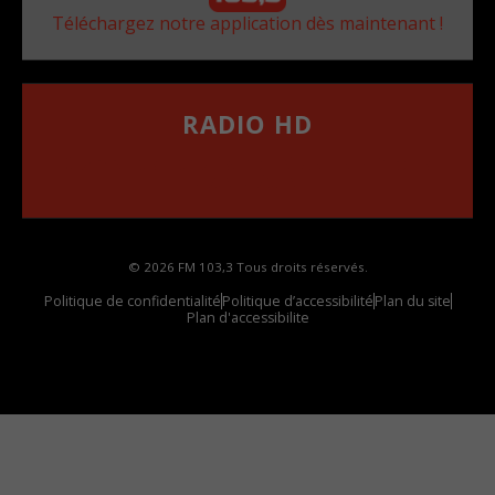
Téléchargez notre application dès maintenant !
RADIO HD
••••••••••••••••••
Comment synthoniser la fréquence HD dans
votre voiture
© 2026 FM 103,3 Tous droits réservés.
Politique de confidentialité
Politique d’accessibilité
Plan du site
Plan d'accessibilite