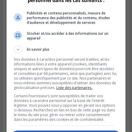
personnel dans les cas suivants :
Publicités et contenu personnalisés, mesure de
performance des publicités et du contenu, études
VIEUX-LONGUEUIL
d’audience et développement de services
Publié le 5 août 2026 à 09h30
Lysa Bélaicha assure les services aux
Stocker et/ou accéder à des informations sur un
citoyens du district Michel‑Chartrand
appareil
En savoir plus
Vos données à caractère personnel seront traitées, et les
informations liées à votre appareil (cookies, identifiants
uniques et autres types de données) pourront être stockées
et consultées par 66 partenaires, ainsi que partagées avec lui,
ou utilisées spécifiquement par ce site. Nos partenaires et
nous-mêmes sommes susceptibles d'utiliser des données de
géolocalisation précises.
Liste des partenaires.
Certains fournisseurs sont susceptibles de traiter vos
données à caractère personnel sur la base de l'intérêt
légitime. Vous pouvez vous y opposer en gérant vos options
ci-dessous. Recherchez un lien en bas de cette page ou dans
le menu du site pour gérer ou retirer votre consentement
dans les paramètres des cookies et de confidentialité.