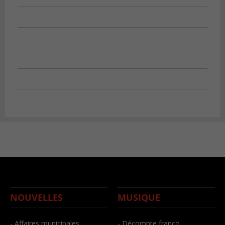
NOUVELLES
MUSIQUE
- Affaires municipales
- Décompte franco