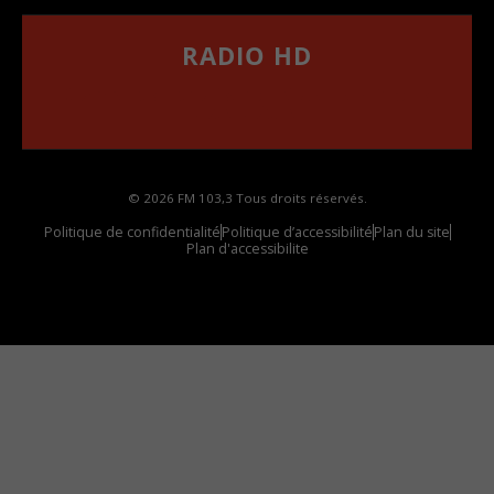
RADIO HD
••••••••••••••••••
Comment synthoniser la fréquence HD dans
votre voiture
© 2026 FM 103,3 Tous droits réservés.
Politique de confidentialité
Politique d’accessibilité
Plan du site
Plan d'accessibilite