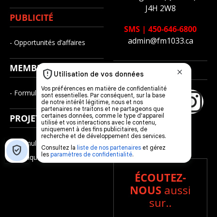
J4H 2W8
PUBLICITÉ
SMS
|
450-646-6800
admin@fm1033.ca
- Opportunités d’affaires
MEMBERSHIP
SUIVEZ-NOUS
- Formulaire d’adhésion
PROJETS D’ÉMISSION
- Formulaire de demande
- Politique de traitement
ÉCOUTEZ-
NOUS
aussi
sur..