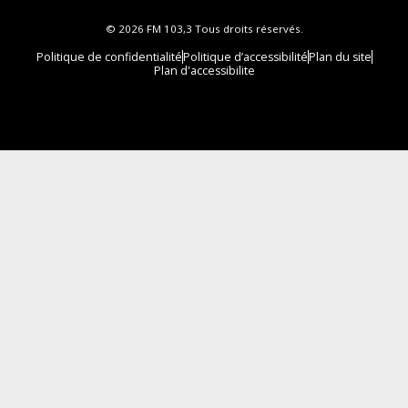
© 2026 FM 103,3 Tous droits réservés.
Politique de confidentialité
Politique d’accessibilité
Plan du site
Plan d'accessibilite
Comment installer notre vignette sur votre
appareil mobile