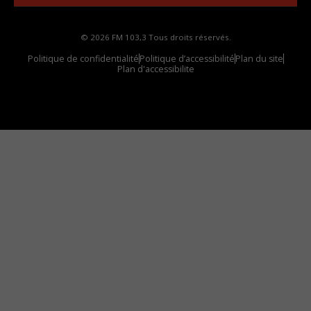
© 2026 FM 103,3 Tous droits réservés.
Politique de confidentialité
Politique d’accessibilité
Plan du site
Plan d'accessibilite
Comment installer notre vignette sur votre
appareil mobile