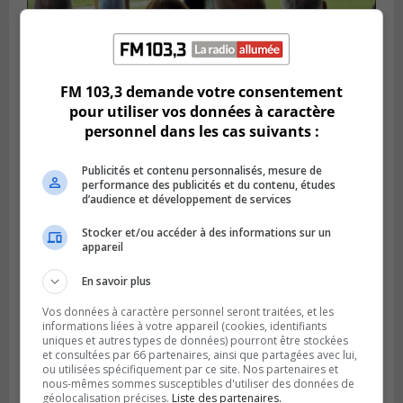
SAINT-HUBERT
Publié le 14 juillet 2026 à 04h58
L’ÉNA de Saint-Hubert pourrait vivre une
FM 103,3 demande votre consentement
forte croissance
pour utiliser vos données à caractère
personnel dans les cas suivants :
Publicités et contenu personnalisés, mesure de
performance des publicités et du contenu, études
d’audience et développement de services
Stocker et/ou accéder à des informations sur un
appareil
En savoir plus
Vos données à caractère personnel seront traitées, et les
informations liées à votre appareil (cookies, identifiants
uniques et autres types de données) pourront être stockées
BOUCHERVILLE
et consultées par 66 partenaires, ainsi que partagées avec lui,
Publié le 13 juillet 2026 à 10h43
ou utilisées spécifiquement par ce site. Nos partenaires et
Boucherville et le CSSP discutent d’une
nous-mêmes sommes susceptibles d'utiliser des données de
Planification scolaire
géolocalisation précises.
Liste des partenaires.