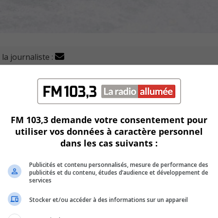
la journaliste :
t l’entente sur la participation des hockeyeurs de verchè
on de glace.
015-2016 à la saison 2024-2025.
FM 103,3 demande votre consentement pour
utiliser vos données à caractère personnel
arennes le 18 août dernier pour une durée de cinq saisons
dans les cas suivants :
Publicités et contenu personnalisés, mesure de performance des
lus dans cette entente ce qui permet à la municipalité de Ver
publicités et du contenu, études d’audience et développement de
services
moder ses résidents participants aux activités de l’associati
Stocker et/ou accéder à des informations sur un appareil