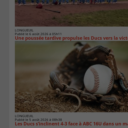
LONGUEUIL
Publié le 6 août 2026 à 05h11
Une poussée tardive propulse les Ducs vers la vict
LONGUEUIL
Publié le 5 août 2026 à 08h38
Les Ducs s’inclinent 4‑3 face à ABC 16U dans un m