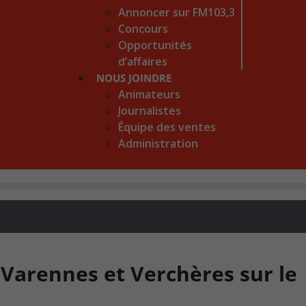
Annoncer sur FM103,3
Concours
Opportunités
d’affaires
NOUS JOINDRE
Animateurs
Journalistes
Équipe des ventes
Administration
Varennes et Verchères sur le