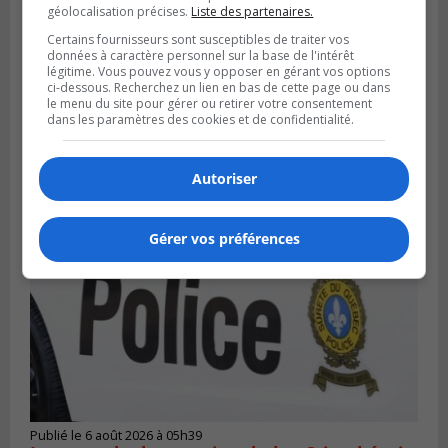
géolocalisation précises.
Liste des partenaires.
Certains fournisseurs sont susceptibles de traiter vos
données à caractère personnel sur la base de l'intérêt
légitime. Vous pouvez vous y opposer en gérant vos options
ci-dessous. Recherchez un lien en bas de cette page ou dans
le menu du site pour gérer ou retirer votre consentement
LONGUEUIL
dans les paramètres des cookies et de confidentialité.
Publié le 6 août 2026 à 11h58
Des jeunes ciblent la Montérégie pour
le Défi écrou de roue
Autoriser
Gérer vos préférences
Publié le 6 août 2026 à 05h39