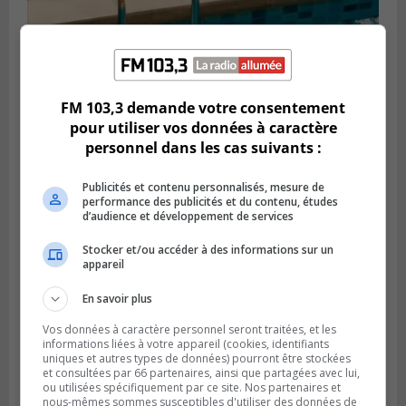
FM 103,3 demande votre consentement
pour utiliser vos données à caractère
personnel dans les cas suivants :
Publicités et contenu personnalisés, mesure de
performance des publicités et du contenu, études
d’audience et développement de services
SAINT-CONSTANT
Publié le 7 août 2026 à 06h15
La police enquête sur une noyade à Saint-
Stocker et/ou accéder à des informations sur un
appareil
Constant
En savoir plus
Vos données à caractère personnel seront traitées, et les
informations liées à votre appareil (cookies, identifiants
uniques et autres types de données) pourront être stockées
et consultées par 66 partenaires, ainsi que partagées avec lui,
ou utilisées spécifiquement par ce site. Nos partenaires et
nous-mêmes sommes susceptibles d'utiliser des données de