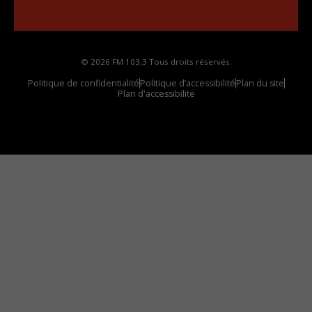
votre voiture
© 2026 FM 103,3 Tous droits réservés.
Politique de confidentialité
Politique d’accessibilité
Plan du site
Plan d'accessibilite