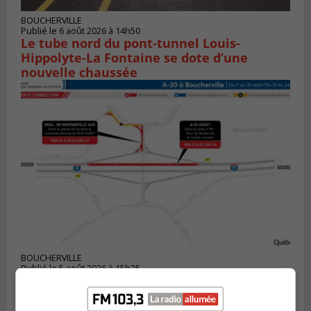
BOUCHERVILLE
Publié le 6 août 2026 à 14h50
Le tube nord du pont-tunnel Louis-
Hippolyte-La Fontaine se dote d’une
nouvelle chaussée
BOUCHERVILLE
Publié le 5 août 2026 à 15h25
Le MTMD annonce des fermetures sur
l’autoroute 20 à Boucherville