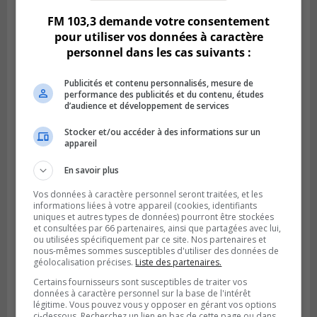
FM 103,3 demande votre consentement
pour utiliser vos données à caractère
personnel dans les cas suivants :
Publicités et contenu personnalisés, mesure de
performance des publicités et du contenu, études
d’audience et développement de services
Stocker et/ou accéder à des informations sur un
appareil
En savoir plus
VIEUX-LONGUEUIL
Publié le 31 juillet 2026 à 14h20
Le RTL dévoile sa nouvelle flotte de
Vos données à caractère personnel seront traitées, et les
informations liées à votre appareil (cookies, identifiants
transport adapté
uniques et autres types de données) pourront être stockées
et consultées par 66 partenaires, ainsi que partagées avec lui,
ou utilisées spécifiquement par ce site. Nos partenaires et
nous-mêmes sommes susceptibles d'utiliser des données de
géolocalisation précises.
Liste des partenaires.
Certains fournisseurs sont susceptibles de traiter vos
données à caractère personnel sur la base de l'intérêt
légitime. Vous pouvez vous y opposer en gérant vos options
ci-dessous. Recherchez un lien en bas de cette page ou dans