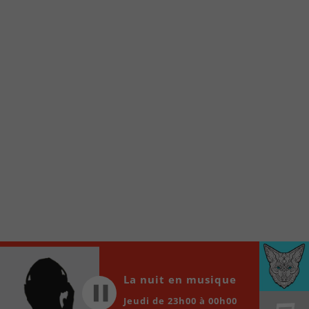
À partir de votre téléphone, allez sur le site
internet de la Radio allumée au
www.fm1033.ca
Ensuite cliquez sur l’icône situé au bas de
votre écran
(celui qui représente un carré incluant une
flèche dirigé vers le haut)
Cliquez maintenant sur l’option Ajouter sur
l’écran d’accueil et vous verrez apparaître le
logo du FM 103,3
Faites Enregistrer en haut à droite.
Et voilà! Toutes les infos et l’écoute de votre radio
locale vous sont maintenant accessibles en un clic!
Audio
00:00
00:00
Player
La nuit en musique
Jeudi de 23h00 à 00h00