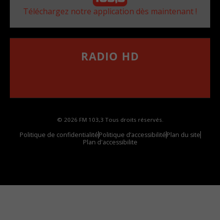
Téléchargez notre application dès maintenant !
RADIO HD
••••••••••••••••••
Comment synthoniser la fréquence HD dans
votre voiture
© 2026 FM 103,3 Tous droits réservés.
Politique de confidentialité
Politique d’accessibilité
Plan du site
Plan d'accessibilite