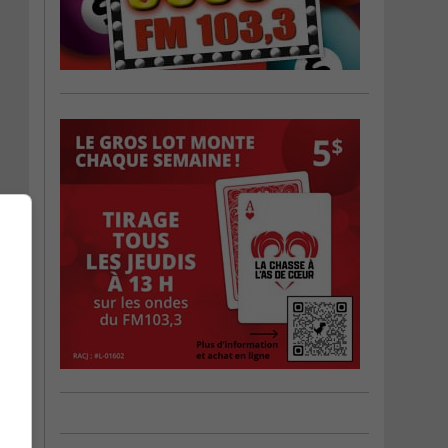
une
h00