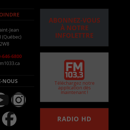
OINDRE
ABONNEZ-VOUS
À NOTRE
aint-Jean
INFOLETTRE
 (Québec)
 2W8
-646-6800
m1033.ca
Z-NOUS
Téléchargez notre
application dès
maintenant !
RADIO HD
••••••••••••••••••
Comment synthoniser la