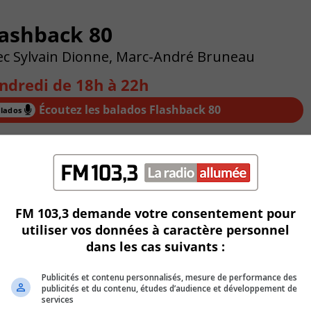
lashback 80
ec Sylvain Dionne, Marc-André Bruneau
ndredi de 18h à 22h
Flashback 80
rs Sylvain Dionne et Marc-André Bruno. À chaque semaine, 
FM 103,3 demande votre consentement pour
ette dernière à 20h. Montages exclusifs de DJ WorkHits à 19
utiliser vos données à caractère personnel
dans les cas suivants :
Publicités et contenu personnalisés, mesure de performance des
publicités et du contenu, études d’audience et développement de
services