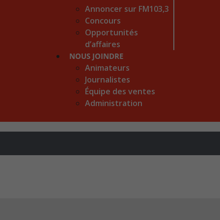
Annoncer sur FM103,3
Concours
Opportunités
d’affaires
NOUS JOINDRE
Animateurs
Journalistes
Équipe des ventes
Administration