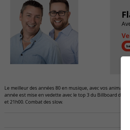
F
Av
Ve
Le meilleur des années 80 en musique, avec vos animateu
année est mise en vedette avec le top 3 du Billboard de c
et 21h00. Combat des slow.