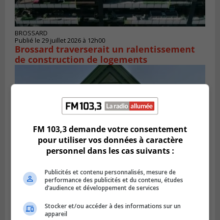
BROSSARD
Publié le 29 juillet 2026 à 12h00
Brossard traverserait un ralentissement
de construction de logements
FM 103,3 demande votre consentement
pour utiliser vos données à caractère
personnel dans les cas suivants :
Publicités et contenu personnalisés, mesure de
performance des publicités et du contenu, études
d’audience et développement de services
VIEUX-LONGUEUIL
Publié le 28 juillet 2026 à 07h44
La Tablée des chefs obtient un appui
Stocker et/ou accéder à des informations sur un
appareil
financier pour poursuivre sa mission