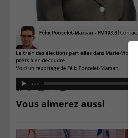
|
Félix Poncelet-Marsan - FM103,3
Contacte
Le train des élections partielles dans Marie-Victor
prêts à en découdre.
Voici un reportage
de Félix Poncelet-Marsan.
Audio
00:00
Player
Vous aimerez aussi