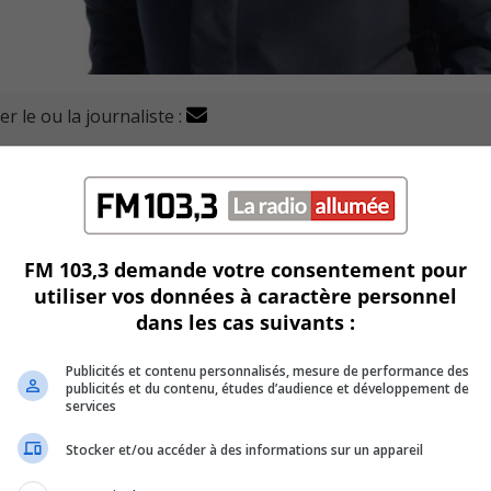
r le ou la journaliste :
in démarre après plusieurs mois d’attente et les candidat
FM 103,3 demande votre consentement pour
U
utiliser vos données à caractère personnel
00:00
U
dans les cas suivants :
Ar
ke
Publicités et contenu personnalisés, mesure de performance des
publicités et du contenu, études d’audience et développement de
to
services
in
or
Stocker et/ou accéder à des informations sur un appareil
de