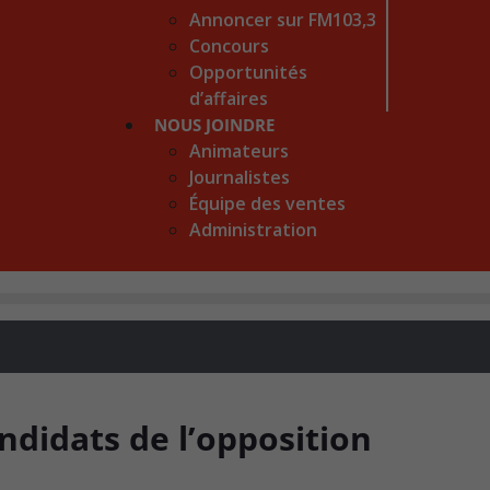
Annoncer sur FM103,3
Concours
Opportunités
d’affaires
NOUS JOINDRE
Animateurs
Journalistes
Équipe des ventes
Administration
candidats de l’opposition