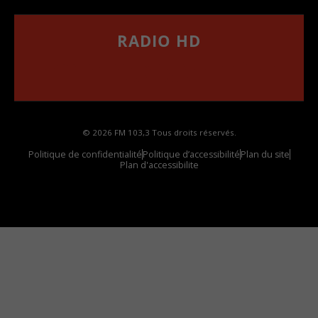
RADIO HD
••••••••••••••••••
Comment synthoniser la fréquence HD dans
votre voiture
© 2026 FM 103,3 Tous droits réservés.
Politique de confidentialité
Politique d’accessibilité
Plan du site
Plan d'accessibilite