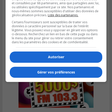
et consultées par 66 partenaires, ainsi que partagées avec lui,
ou utilisées spécifiquement par ce site. Nos partenaires et
nous-mêmes sommes susceptibles d'utiliser des données de
géolocalisation précises.
Liste des partenaires.
VIEUX-LONGUEUIL
Publié le 3 août 2026 à 14h47
Certains fournisseurs sont susceptibles de traiter vos
Le Livre bleu rassemble 200 curieux à
données à caractère personnel sur la base de l'intérêt
légitime. Vous pouvez vous y opposer en gérant vos options
Longueuil
ci-dessous. Recherchez un lien en bas de cette page ou dans
le menu du site pour gérer ou retirer votre consentement
dans les paramètres des cookies et de confidentialité.
Autoriser
Gérer vos préférences