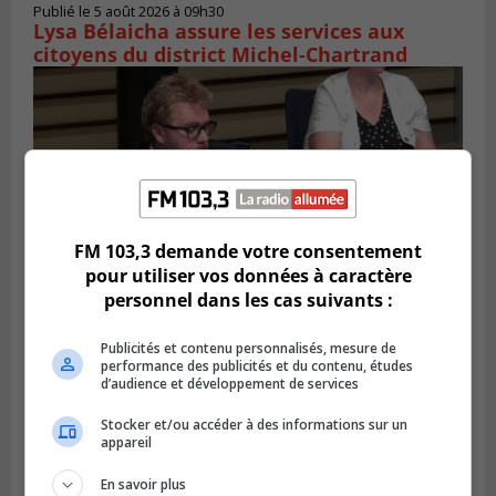
Publié le 5 août 2026 à 09h30
Lysa Bélaicha assure les services aux
citoyens du district Michel‑Chartrand
FM 103,3 demande votre consentement
pour utiliser vos données à caractère
personnel dans les cas suivants :
Publicités et contenu personnalisés, mesure de
LONGUEUIL
performance des publicités et du contenu, études
Publié le 4 août 2026 à 08h28
Longueuil demande de reporter une
d’audience et développement de services
élection partielle
Stocker et/ou accéder à des informations sur un
appareil
En savoir plus