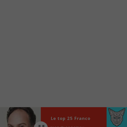
Voici la procédure ;)
À partir de votre téléphone, allez sur le site
internet de la Radio allumée au
www.fm1033.ca
Ensuite cliquez sur l’icône situé au bas de
votre écran
(celui qui représente un carré incluant une
flèche dirigé vers le haut)
Cliquez maintenant sur l’option Ajouter sur
l’écran d’accueil et vous verrez apparaître le
logo du FM 103,3
Faites Enregistrer en haut à droite.
Et voilà! Toutes les infos et l’écoute de votre radio
locale vous sont maintenant accessibles en un clic!
Audio
Le top 25 Franco
00:00
00:00
Player