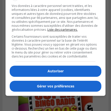
Vos données à caractère personnel seront traitées, et les
informations liées à votre appareil (cookies, identifiants
uniques et autres types de données) pourront être stockées
et consultées par 66 partenaires, ainsi que partagées avec lui,
ou utilisées spécifiquement par ce site. Nos partenaires et
nous-mêmes sommes susceptibles d'utiliser des données de
géolocalisation précises.
Liste des partenaires.
Certains fournisseurs sont susceptibles de traiter vos
données à caractère personnel sur la base de l'intérêt
légitime. Vous pouvez vous y opposer en gérant vos options
VIEUX-LONGUEUIL
ci-dessous. Recherchez un lien en bas de cette page ou dans
Publié le 3 août 2026 à 14h47
le menu du site pour gérer ou retirer votre consentement
Le Livre bleu rassemble 200 curieux à
dans les paramètres des cookies et de confidentialité.
Longueuil
Autoriser
Gérer vos préférences