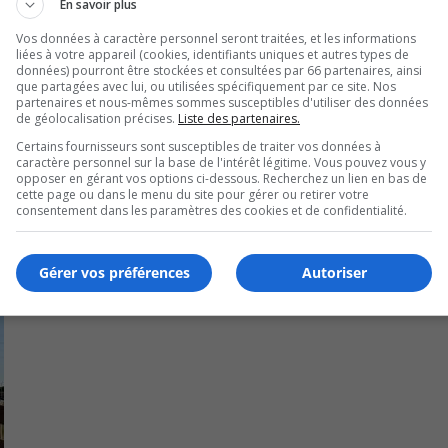
 les horaires de livraisons.
En savoir plus
Vos données à caractère personnel seront traitées, et les informations
 et d’industrie de la Rive-Sud (CCIRS), Stéphanie Brodeur, c
liées à votre appareil (cookies, identifiants uniques et autres types de
données) pourront être stockées et consultées par 66 partenaires, ainsi
que partagées avec lui, ou utilisées spécifiquement par ce site. Nos
partenaires et nous-mêmes sommes susceptibles d'utiliser des données
 région pourraient travailler de la maison.
de géolocalisation précises.
Liste des partenaires.
Certains fournisseurs sont susceptibles de traiter vos données à
U
caractère personnel sur la base de l'intérêt légitime. Vous pouvez vous y
00:00
U
opposer en gérant vos options ci-dessous. Recherchez un lien en bas de
cette page ou dans le menu du site pour gérer ou retirer votre
Ar
consentement dans les paramètres des cookies et de confidentialité.
ke
to
Gérer vos préférences
Autoriser
in
or
de
vo