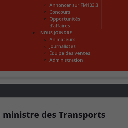
Annoncer sur FM103,3
Concours
Opportunités
d’affaires
NOUS JOINDRE
Animateurs
Journalistes
Équipe des ventes
Administration
le ministre des Transports