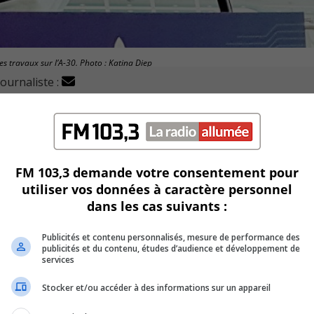
es travaux sur l’A-30. Photo : Katina Diep
journaliste :
télétravail, durant les travaux d’élargissement de l’autor
nardel, a laissé entendre lors du dévoilement des plans le 1
FM 103,3 demande votre consentement pour
utiliser vos données à caractère personnel
dans les cas suivants :
ndant la pandémie.
Publicités et contenu personnalisés, mesure de performance des
 débuter cet été pour se terminer en 2024.
publicités et du contenu, études d’audience et développement de
services
teur, notamment pour les camionneurs.
Stocker et/ou accéder à des informations sur un appareil