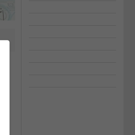
oute
8