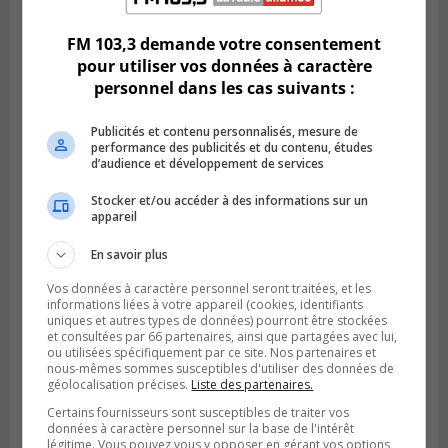
Hubert
FM 103,3 demande votre consentement
pour utiliser vos données à caractère
personnel dans les cas suivants :
Publicités et contenu personnalisés, mesure de
performance des publicités et du contenu, études
d’audience et développement de services
Stocker et/ou accéder à des informations sur un
appareil
En savoir plus
SAINT-BRUNO-DE-MONTARVILLE
Publié le 2 août 2026 à 08h06
Vos données à caractère personnel seront traitées, et les
La Fête des parcs est de retour à Saint-
informations liées à votre appareil (cookies, identifiants
uniques et autres types de données) pourront être stockées
Bruno
et consultées par 66 partenaires, ainsi que partagées avec lui,
ou utilisées spécifiquement par ce site. Nos partenaires et
nous-mêmes sommes susceptibles d'utiliser des données de
géolocalisation précises.
Liste des partenaires.
Certains fournisseurs sont susceptibles de traiter vos
données à caractère personnel sur la base de l'intérêt
légitime. Vous pouvez vous y opposer en gérant vos options