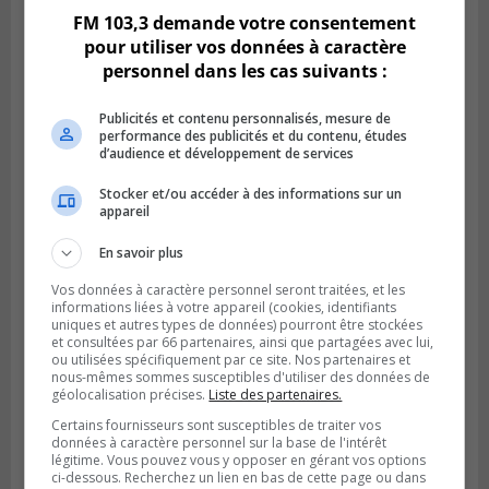
FM 103,3 demande votre consentement
pour utiliser vos données à caractère
personnel dans les cas suivants :
Publicités et contenu personnalisés, mesure de
performance des publicités et du contenu, études
d’audience et développement de services
Stocker et/ou accéder à des informations sur un
appareil
En savoir plus
Publié le 6 juillet 2026 à 09h33
Longueuil conclue un contrat pour
Vos données à caractère personnel seront traitées, et les
valoriser des cendres d’incinération
informations liées à votre appareil (cookies, identifiants
uniques et autres types de données) pourront être stockées
et consultées par 66 partenaires, ainsi que partagées avec lui,
ou utilisées spécifiquement par ce site. Nos partenaires et
nous-mêmes sommes susceptibles d'utiliser des données de
géolocalisation précises.
Liste des partenaires.
Certains fournisseurs sont susceptibles de traiter vos
données à caractère personnel sur la base de l'intérêt
légitime. Vous pouvez vous y opposer en gérant vos options
ci-dessous. Recherchez un lien en bas de cette page ou dans