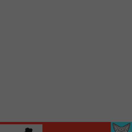
d’accueil rapidement.
Voici la procédure ;)
À partir de votre téléphone, allez sur le site
internet de la Radio allumée au
www.fm1033.ca
Ensuite cliquez sur l’icône situé au bas de
votre écran
(celui qui représente un carré incluant une
flèche dirigé vers le haut)
Cliquez maintenant sur l’option Ajouter sur
l’écran d’accueil et vous verrez apparaître le
logo du FM 103,3
Faites Enregistrer en haut à droite.
Et voilà! Toutes les infos et l’écoute de votre radio
locale vous sont maintenant accessibles en un clic!