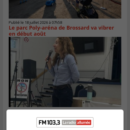
Publié le 18 juillet 2026 à 07h58
Le parc Poly-aréna de Brossard va vibrer
en début août
Publié le 6 juillet 2026 à 11h18
Climat Québec dévoile deux candidats
pour l’Agglomération