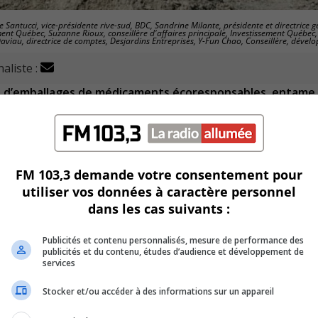
 Santucci, vice-présidente rive-sud, BDC, Sandrine Milante, présidente et directrice g
ent Québec, Suzanne Rioux, conseillère d'affaires principale, Investissement Québec,
Daviau, directrice de comptes, Desjardins Entreprises, Y-Fun Chao, Conseillère, déve
aliste :
e d’emballages de médicaments écoresponsables, entame
x installations déjà en place et la fin de la construction est
FM 103,3 demande votre consentement pour
gnie envers la croissance et l’innovation dans le sect
utiliser vos données à caractère personnel
dans les cas suivants :
hé canadien.
Publicités et contenu personnalisés, mesure de performance des
publicités et du contenu, études d’audience et développement de
 équipements hautement robotisés afin d’accélérer la créa
services
Stocker et/ou accéder à des informations sur un appareil
iser les matériaux.