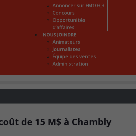
Annoncer sur FM103,3
Concours
Opportunités
d’affaires
NOUS JOINDRE
Animateurs
Journalistes
Équipe des ventes
Administration
 coût de 15 M$ à Chambly