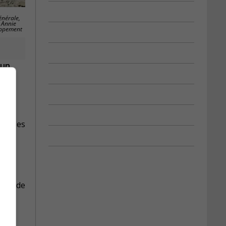
énérale,
 Annie
loppement
 un
eur des
tion de