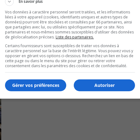
En savoir plus
tique en instaurant de nouvelles mesures.
Vos données à caractère personnel seront traitées, et les informations
liées à votre appareil (cookies, identifiants uniques et autres types de
données) pourront être stockées et consultées par 66 partenaires, ainsi
on pour effectuer les travaux pour ses valeurs communes c
que partagées avec lui, ou utilisées spécifiquement par ce site. Nos
partenaires et nous-mêmes sommes susceptibles d'utiliser des données
de géolocalisation précises.
Liste des partenaires.
Certains fournisseurs sont susceptibles de traiter vos données à
caractère personnel sur la base de l'intérêt légitime. Vous pouvez vous y
opposer en gérant vos options ci-dessous. Recherchez un lien en bas de
cette page ou dans le menu du site pour gérer ou retirer votre
consentement dans les paramètres des cookies et de confidentialité.
Gérer vos préférences
Autoriser