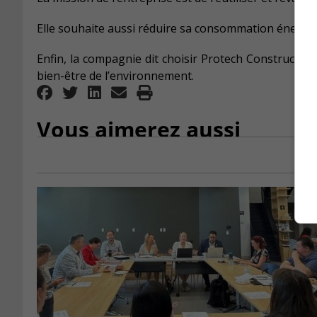
Elle souhaite aussi réduire sa consommation énergé
Enfin, la compagnie dit choisir Protech Constructi
bien-être de l’environnement.
Vous aimerez aussi