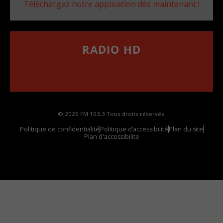
Téléchargez notre application dès maintenant !
RADIO HD
••••••••••••••••••
Comment synthoniser la fréquence HD dans
votre voiture
© 2026 FM 103,3 Tous droits réservés.
Politique de confidentialité
Politique d’accessibilité
Plan du site
Plan d'accessibilite