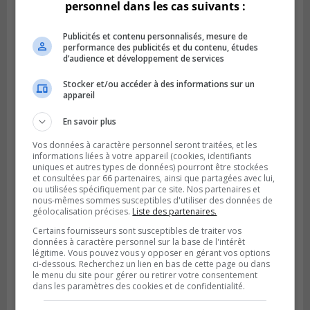
personnel dans les cas suivants :
Publicités et contenu personnalisés, mesure de
performance des publicités et du contenu, études
d’audience et développement de services
Stocker et/ou accéder à des informations sur un
appareil
En savoir plus
GREENFIELD PARK
Vos données à caractère personnel seront traitées, et les
Publié le 6 août 2026 à 13h45
informations liées à votre appareil (cookies, identifiants
Greenfield Park veut s’armer contre les
uniques et autres types de données) pourront être stockées
fortes
et consultées par 66 partenaires, ainsi que partagées avec lui,
pluies
ou utilisées spécifiquement par ce site. Nos partenaires et
nous-mêmes sommes susceptibles d'utiliser des données de
géolocalisation précises.
Liste des partenaires.
Certains fournisseurs sont susceptibles de traiter vos
données à caractère personnel sur la base de l'intérêt
légitime. Vous pouvez vous y opposer en gérant vos options
ci-dessous. Recherchez un lien en bas de cette page ou dans
le menu du site pour gérer ou retirer votre consentement
dans les paramètres des cookies et de confidentialité.