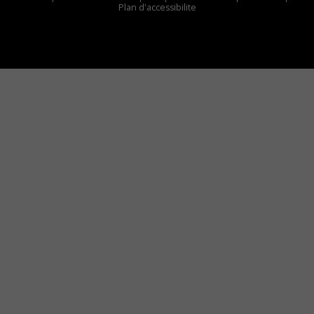
Plan d'accessibilite
Comment installer notre vignette sur votre
appareil mobile
Vous avez envie d’écouter le FM 103,3 ou notre