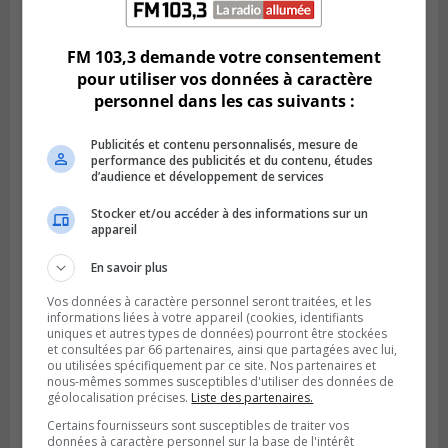
Publié le 6 juillet 2026 à 11h18
Climat Québec dévoile deux candidats
pour l’Agglomération
FM 103,3 demande votre consentement
pour utiliser vos données à caractère
personnel dans les cas suivants :
Publicités et contenu personnalisés, mesure de
performance des publicités et du contenu, études
d’audience et développement de services
Stocker et/ou accéder à des informations sur un
appareil
En savoir plus
Vos données à caractère personnel seront traitées, et les
Publié le 6 juillet 2026 à 09h33
informations liées à votre appareil (cookies, identifiants
Longueuil conclue un contrat pour
uniques et autres types de données) pourront être stockées
valoriser des cendres d’incinération
et consultées par 66 partenaires, ainsi que partagées avec lui,
ou utilisées spécifiquement par ce site. Nos partenaires et
nous-mêmes sommes susceptibles d'utiliser des données de
géolocalisation précises.
Liste des partenaires.
Certains fournisseurs sont susceptibles de traiter vos
données à caractère personnel sur la base de l'intérêt