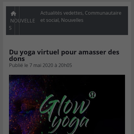
Actualités vedettes
,
Communautaire
et social
,
Nouvelles
NOUVELLE
S
Du yoga virtuel pour amasser des
dons
Publié le
7 mai 2020 à 20h05