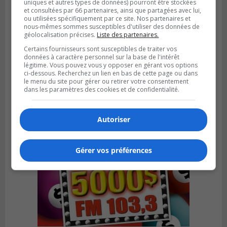
uniques et autres types de données) pourront être stockées
et consultées par 66 partenaires, ainsi que partagées avec lui,
ou utilisées spécifiquement par ce site. Nos partenaires et
nous-mêmes sommes susceptibles d'utiliser des données de
géolocalisation précises.
Liste des partenaires.
SAINT-BRUNO-DE-MONTARVILLE
Certains fournisseurs sont susceptibles de traiter vos
Publié le 2 août 2026 à 08h06
données à caractère personnel sur la base de l'intérêt
La Fête des parcs est de retour à Saint-
légitime. Vous pouvez vous y opposer en gérant vos options
Bruno
ci-dessous. Recherchez un lien en bas de cette page ou dans
le menu du site pour gérer ou retirer votre consentement
dans les paramètres des cookies et de confidentialité.
Autoriser
Gérer vos préférences