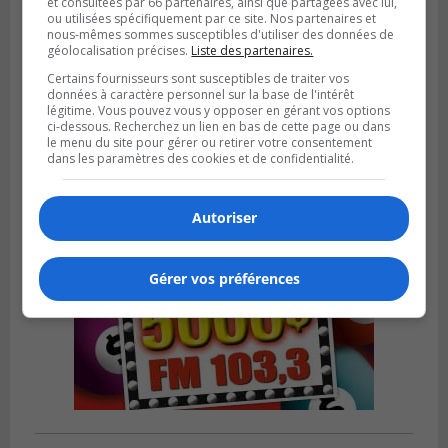
et consultées par 66 partenaires, ainsi que partagées avec lui,
ou utilisées spécifiquement par ce site. Nos partenaires et
nous-mêmes sommes susceptibles d'utiliser des données de
géolocalisation précises.
Liste des partenaires.
LA PRAIRIE
Publié le 4 août 2026 à 15h50
Certains fournisseurs sont susceptibles de traiter vos
Le mur du rempart de La Prairie retrouve
données à caractère personnel sur la base de l'intérêt
sa jeunesse
légitime. Vous pouvez vous y opposer en gérant vos options
ci-dessous. Recherchez un lien en bas de cette page ou dans
le menu du site pour gérer ou retirer votre consentement
dans les paramètres des cookies et de confidentialité.
Autoriser
Gérer vos préférences