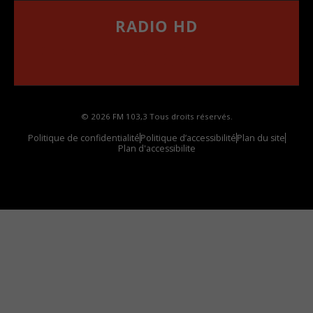
RADIO HD
••••••••••••••••••
Comment synthoniser la fréquence HD dans
votre voiture
© 2026 FM 103,3 Tous droits réservés.
Politique de confidentialité
Politique d’accessibilité
Plan du site
Plan d'accessibilite