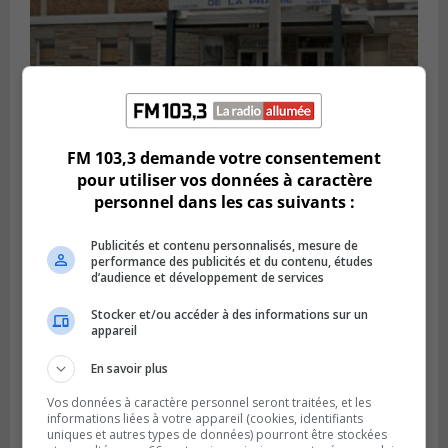
FM 103,3 demande votre consentement
pour utiliser vos données à caractère
LA PRAIRIE
Publié le 5 août 2026 à 11h59
personnel dans les cas suivants :
La Prairie loue des espaces de glace
jusqu’en avril 2027
Publicités et contenu personnalisés, mesure de
performance des publicités et du contenu, études
d’audience et développement de services
Stocker et/ou accéder à des informations sur un
appareil
En savoir plus
Vos données à caractère personnel seront traitées, et les
informations liées à votre appareil (cookies, identifiants
uniques et autres types de données) pourront être stockées